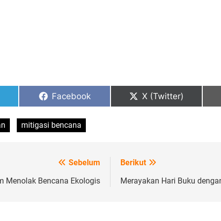
Share
Share
Facebook
X (Twitter)
on
on
an
mitigasi bencana
Sebelum
Berikut
am Menolak Bencana Ekologis
Merayakan Hari Buku denga