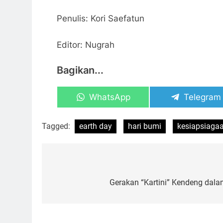
Penulis: Kori Saefatun
Editor: Nugrah
Bagikan...
Share
Share
WhatsApp
Telegram
on
on
Tagged:
earth day
hari bumi
kesiapsiaga
Navigasi
pos
Gerakan “Kartini” Kendeng dal