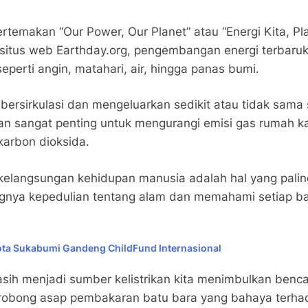
bertemakan “Our Power, Our Planet” atau “Energi Kita, 
i situs web Earthday.org, pengembangan energi terbaru
perti angin, matahari, air, hingga panas bumi.
bersirkulasi dan mengeluarkan sedikit atau tidak sama 
kan sangat penting untuk mengurangi emisi gas rumah k
karbon dioksida.
elangsungan kehidupan manusia adalah hal yang palin
gnya kepedulian tentang alam dan memahami setiap ba
Kota Sukabumi Gandeng ChildFund Internasional
asih menjadi sumber kelistrikan kita menimbulkan benca
erobong asap pembakaran batu bara yang bahaya terha