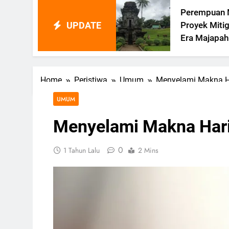
Perempuan Memimpin
UPDATE
agu
Proyek Mitigasi Bencana D
ensi
Era Majapahit
Home
Peristiwa
Umum
Menyelami Makna Ha
UMUM
Menyelami Makna Hari
0
1 Tahun Lalu
2 Mins