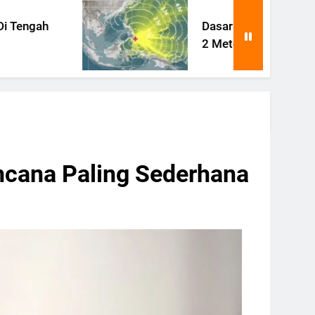
Dasar Laut Filipina Terangkat
2 Meter Pasca Gempa Besar
ncana Paling Sederhana