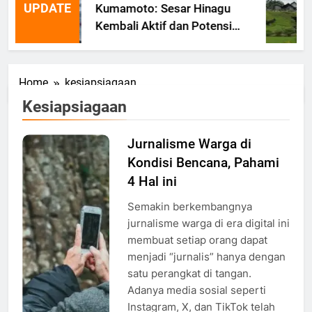
UPDATE
Kumamoto: Sesar Hinagu
Kembali Aktif dan Potensi
Gempa Susulan
Home
kesiapsiagaan
Kesiapsiagaan
Jurnalisme Warga di
Ilsutrasi
Kondisi Bencana, Pahami
Jurnalisme
Warga,
4 Hal ini
Foto: Dok.
Semakin berkembangnya
era.id
jurnalisme warga di era digital ini
membuat setiap orang dapat
menjadi “jurnalis” hanya dengan
satu perangkat di tangan.
Adanya media sosial seperti
Instagram, X, dan TikTok telah