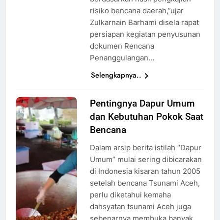
risiko bencana daerah,”ujar
Zulkarnain Barhami disela rapat
persiapan kegiatan penyusunan
dokumen Rencana
Penanggulangan…
Selengkapnya..
Pentingnya Dapur Umum
Ilustrasi
dan Kebutuhan Pokok Saat
Dapur
Umum
Bencana
kemensos.go.id
Dalam arsip berita istilah “Dapur
Umum” mulai sering dibicarakan
di Indonesia kisaran tahun 2005
setelah bencana Tsunami Aceh,
perlu diketahui kemaha
dahsyatan tsunami Aceh juga
sebenarnya membuka banyak