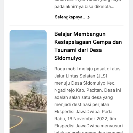
pada akhirnya bisa dikelola…
Selengkapnya..
Belajar Membangun
Pemandangan
Kesiapsiagaan Gempa dan
Pesisir
pantai
Tsunami dari Desa
Menuju
Sidomulyo
Desa
Roda mobil melaju pesat di atas
Sidomulyo,
Jalur Lintas Selatan (JLS)
Pacitan
menuju Desa Sidomulyo Kec.
Ngadirejo Kab. Pacitan. Desa ini
adalah salah satu desa yang
menjadi destinasi perjalan
Ekspedisi JawaDwipa. Pada
Rabu, 16 November 2022, tim
Ekspedisi JawaDwipa menyusuri
jejak sejarah gempa dan tsunami