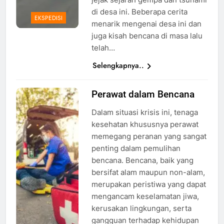
di desa ini. Beberapa cerita
EKSPEDISI
menarik mengenai desa ini dan
juga kisah bencana di masa lalu
telah…
Selengkapnya..
Perawat dalam Bencana
Ilustrasi
Perawat
Dalam situasi krisis ini, tenaga
Melakukan
kesehatan khususnya perawat
Triase,
memegang peranan yang sangat
Foto: Dok.
penting dalam pemulihan
Freepik.com
bencana. Bencana, baik yang
bersifat alam maupun non-alam,
merupakan peristiwa yang dapat
mengancam keselamatan jiwa,
kerusakan lingkungan, serta
gangguan terhadap kehidupan