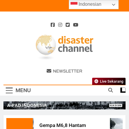
Skip
Indonesian
to
content
Disaster
NEWSLETTER
Channel
Live Sekarang
MENU
Gempa M6,8 Hantam