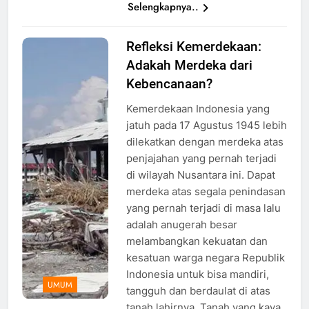
Selengkapnya..
Refleksi Kemerdekaan:
Ilustrasi
Adakah Merdeka dari
Kejadian
Bencana di
Kebencanaan?
Indonesia,
Kemerdekaan Indonesia yang
Foto: Dok.
jatuh pada 17 Agustus 1945 lebih
BNPB
dilekatkan dengan merdeka atas
penjajahan yang pernah terjadi
di wilayah Nusantara ini. Dapat
merdeka atas segala penindasan
yang pernah terjadi di masa lalu
adalah anugerah besar
melambangkan kekuatan dan
kesatuan warga negara Republik
Indonesia untuk bisa mandiri,
UMUM
tangguh dan berdaulat di atas
tanah lahirnya. Tanah yang kaya