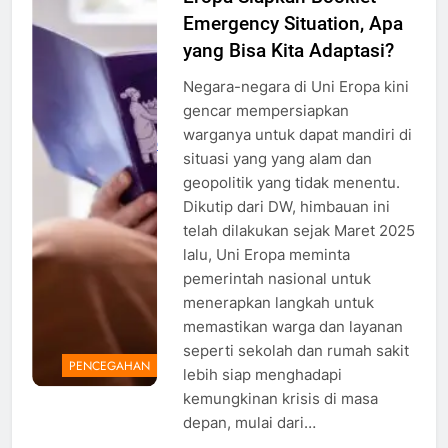
Emergency Situation, Apa
booklet
emergency
yang Bisa Kita Adaptasi?
situation di
Negara-negara di Uni Eropa kini
Belanda,
gencar mempersiapkan
Foto:
warganya untuk dapat mandiri di
english.denkvooruit.nl
situasi yang yang alam dan
geopolitik yang tidak menentu.
Dikutip dari DW, himbauan ini
telah dilakukan sejak Maret 2025
lalu, Uni Eropa meminta
pemerintah nasional untuk
menerapkan langkah untuk
memastikan warga dan layanan
seperti sekolah dan rumah sakit
PENCEGAHAN
lebih siap menghadapi
kemungkinan krisis di masa
depan, mulai dari…