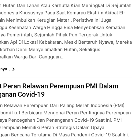
 Hutan Dan Lahan Atau Karhutla Kian Meningkat Di Sejumlah
ndonesia Khususnya Pada Saat Kemarau Ekstrim Akibat El-
ain Menimbulkan Kerugian Materi, Peristiwa Ini Juga
gu Kesehatan Warga Hingga Bisa Menyebabkan Kematian.
nya Pemerintah, Sejumlah Pihak Pun Tergerak Untuk
an Api Di Lokasi Kebakaran. Meski Bertaruh Nyawa, Mereka
rkorban Demi Menyelamatkan Hutan, Sekaligus
atkan Warga Dari Gangguan…
nya..
t Peran Relawan Perempuan PMI Dalam
anan Covid-19
an Relawan Perempuan Dari Palang Merah Indonesia (PMI)
abumi Ikut Berbicara Mengenai Peran Pentingnya Perempuan
aya Pencegahan Dan Penanganan Covid-19 Saat Ini. PMI
erempuan Memiliki Peran Strategis Dalam Upaya
gaan Bencana Terutama Di Masa Pandemi Covid-19 Saat Ini.