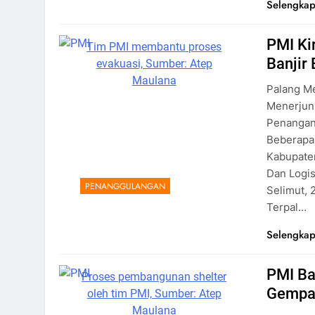
Selengkap
PMI Ki
Tim PMI membantu proses
Banjir
evakuasi, Sumber: Atep
Maulana
Palang M
Menerjun
Penangan
Beberapa
Kabupate
Dan Logis
PENANGGULANGAN
Selimut, 
Terpal…
Selengkap
PMI Ba
Proses pembangunan shelter
Gempa 
oleh tim PMI, Sumber: Atep
Maulana