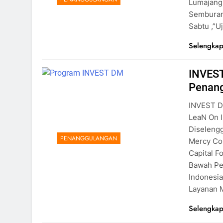
Lumajang
Semburan
Sabtu ,”u
Selengkap
INVES
Penang
INVEST D
LeaN On 
Diselengg
PENANGGULANGAN
Mercy Co
Capital F
Bawah Pe
Indonesi
Layanan 
Selengkap