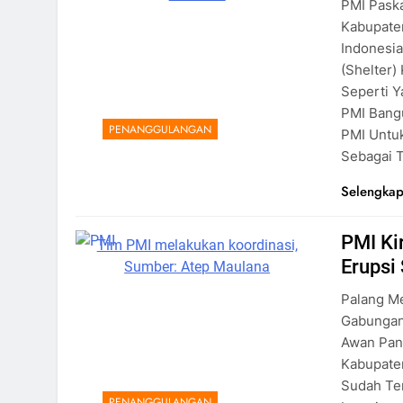
PMI Pask
Kabupaten
Indonesia
(Shelter
Seperti Y
PMI Bang
PENANGGULANGAN
PMI Untu
Sebagai 
Selengkap
PMI Ki
Tim PMI melakukan koordinasi,
Erupsi
Sumber: Atep Maulana
Palang Me
Gabungan
Awan Pan
Kabupate
Sudah Te
PENANGGULANGAN