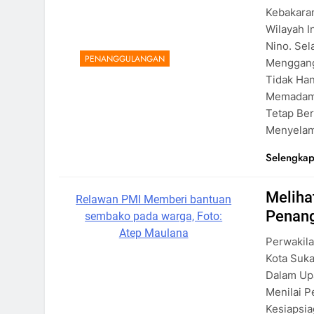
Kebakaran
Wilayah I
Nino. Sel
PENANGGULANGAN
Menggang
Tidak Ha
Memadamk
Tetap Be
Menyelam
Selengkap
Meliha
Relawan PMI Memberi bantuan
Penang
sembako pada warga, Foto:
Atep Maulana
Perwakil
Kota Suk
Dalam Up
Menilai P
Kesiapsia