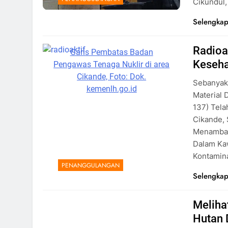
Cikundul
Selengkap
Radioa
Garis Pembatas Badan
Keseh
Pengawas Tenaga Nuklir di area
Cikande, Foto: Dok.
Sebanyak 
kemenlh.go.id
Material 
137) Tela
Cikande, 
Menambah 
Dalam Kaw
Kontamina
PENANGGULANGAN
Selengkap
Meliha
Hutan 