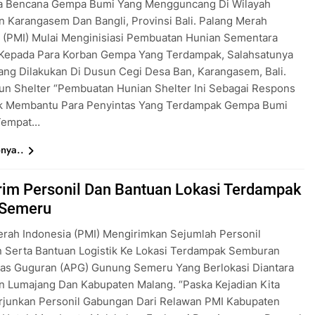
a Bencana Gempa Bumi Yang Mengguncang Di Wilayah
 Karangasem Dan Bangli, Provinsi Bali. Palang Merah
 (PMI) Mulai Menginisiasi Pembuatan Hunian Sementara
) Kepada Para Korban Gempa Yang Terdampak, Salahsatunya
ang Dilakukan Di Dusun Cegi Desa Ban, Karangasem, Bali.
un Shelter “Pembuatan Hunian Shelter Ini Sebagai Respons
k Membantu Para Penyintas Yang Terdampak Gempa Bumi
Tempat…
nya..
rim Personil Dan Bantuan Lokasi Terdampak
 Semeru
rah Indonesia (PMI) Mengirimkan Sejumlah Personil
 Serta Bantuan Logistik Ke Lokasi Terdampak Semburan
as Guguran (APG) Gunung Semeru Yang Berlokasi Diantara
n Lumajang Dan Kabupaten Malang. “Paska Kejadian Kita
rjunkan Personil Gabungan Dari Relawan PMI Kabupaten