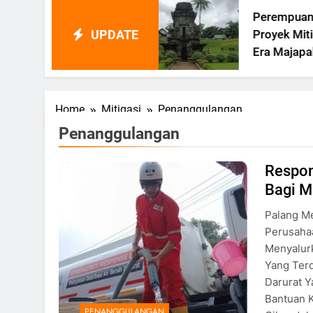
m
Perempuan Memimpin
UPDATE
nagu
Proyek Mitigasi Bencana 
tensi
Era Majapahit
Home
Mitigasi
Penanggulangan
Penanggulangan
Respon
Relawan memberikan Air Bersih
Bagi M
pada Masyarakat, Foto: Atep
Maulana
Palang M
Perusaha
Menyalurk
Yang Terd
Darurat 
Bantuan K
PENANGGULANGAN