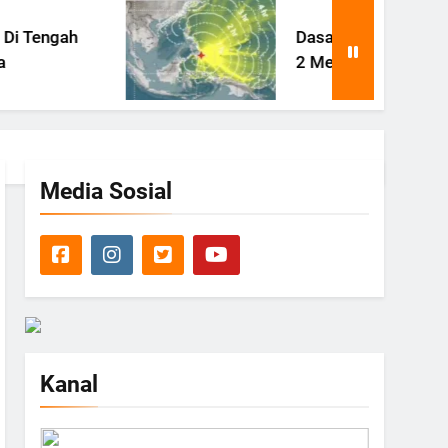
Dasar Laut Filipina Terangkat
2 Meter Pasca Gempa Besar
Media Sosial
Kanal