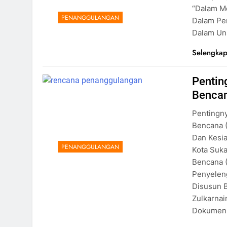
“Dalam M
PENANGGULANGAN
Dalam Pe
Dalam Uns
Selengkap
Pentin
Bencan
Pentingn
Bencana 
Dan Kesi
PENANGGULANGAN
Kota Suk
Bencana 
Penyelen
Disusun B
Zulkarnai
Dokumen