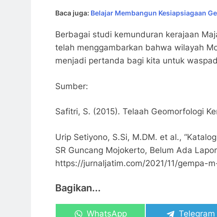
Baca juga:
Belajar Membangun Kesiapsiagaan Ge
Berbagai studi kemunduran kerajaan Maj
telah menggambarkan bahwa wilayah Mojo
menjadi pertanda bagi kita untuk waspa
Sumber:
Safitri, S. (2015). Telaah Geomorfologi K
Urip Setiyono, S.Si, M.DM. et al., “Kata
SR Guncang Mojokerto, Belum Ada Lapor
https://jurnaljatim.com/2021/11/gempa-
Bagikan...
Share
Share
WhatsApp
Telegram