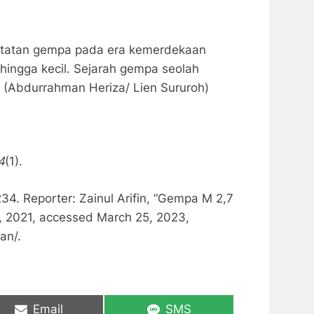
catatan gempa pada era kemerdekaan
ingga kecil. Sejarah gempa seolah
 (Abdurrahman Heriza/ Lien Sururoh)
4
(1).
34. Reporter: Zainul Arifin, “Gempa M 2,7
 2021, accessed March 25, 2023,
an/.
Share
Share
Email
SMS