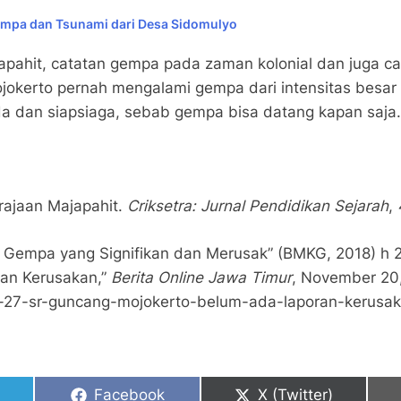
mpa dan Tsunami dari Desa Sidomulyo
apahit, catatan gempa pada zaman kolonial dan juga 
kerto pernah mengalami gempa dari intensitas besar h
da dan siapsiaga, sebab gempa bisa datang kapan saja.
erajaan Majapahit.
Criksetra: Jurnal Pendidikan Sejarah
,
log Gempa yang Signifikan dan Merusak” (BMKG, 2018) h 2
an Kerusakan,”
Berita Online Jawa Timur
, November 20,
m-27-sr-guncang-mojokerto-belum-ada-laporan-kerusak
Share
Share
Facebook
X (Twitter)