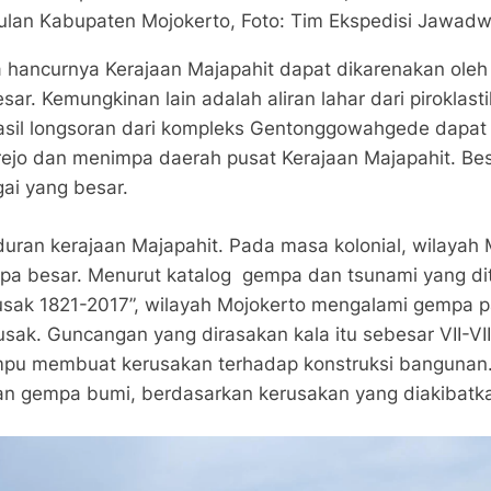
ulan Kabupaten Mojokerto, Foto: Tim Ekspedisi Jawadw
hancurnya Kerajaan Majapahit dapat dikarenakan oleh
ar. Kemungkinan lain adalah aliran lahar dari piroklast
hasil longsoran dari kompleks Gentonggowahgede dapat 
irejo dan menimpa daerah pusat Kerajaan Majapahit. Be
gai yang besar.
duran kerajaan Majapahit. Pada masa kolonial, wilayah 
pa besar. Menurut katalog gempa dan tsunami yang di
usak 1821-2017”, wilayah Mojokerto mengalami gempa p
k. Guncangan yang dirasakan kala itu sebesar VII-VII M
pu membuat kerusakan terhadap konstruksi bangunan. S
an gempa bumi, berdasarkan kerusakan yang diakibatka