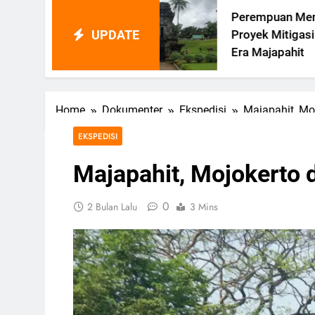
Perempuan Memimpin
UPDATE
Proyek Mitigasi Bencana Di
Era Majapahit
Home
Dokumenter
Ekspedisi
Majapahit, M
EKSPEDISI
Majapahit, Mojokerto
0
2 Bulan Lalu
3 Mins