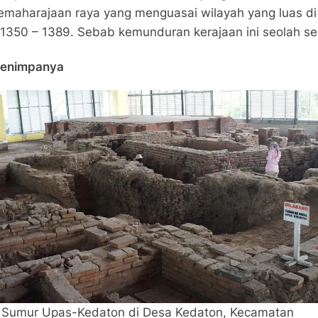
emaharajaan raya yang menguasai wilayah yang luas d
50 – 1389. Sebab kemunduran kerajaan ini seolah seper
Menimpanya
s Sumur Upas-Kedaton di Desa Kedaton, Kecamatan