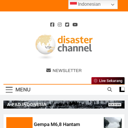
Skip
Indonesian
to
content
Disaster
NEWSLETTER
Channel
Live Sekarang
MENU
Gempa M6,8 Hantam