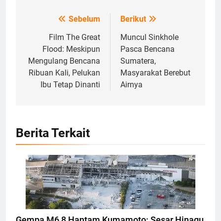
Sebelum
Berikut
Navigasi
pos
Film The Great
Muncul Sinkhole
Flood: Meskipun
Pasca Bencana
Mengulang Bencana
Sumatera,
Ribuan Kali, Pelukan
Masyarakat Berebut
Ibu Tetap Dinanti
Airnya
Berita Terkait
Bangunan Terdampak gempa di Kumamoto,
Jepang, Foto: REUTERS/KYODO
Gempa M6,8 Hantam Kumamoto: Sesar Hinagu