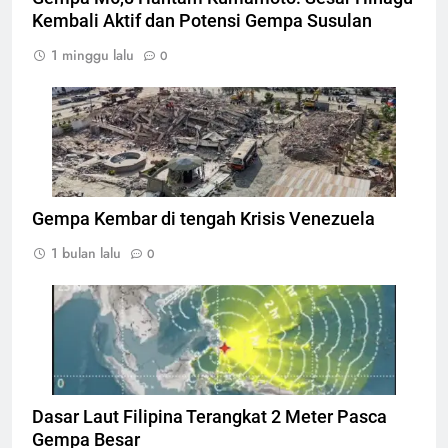
Kembali Aktif dan Potensi Gempa Susulan
1 minggu lalu
0
Bangunan hancur akibat gempabumi di
Venezuela, Foto: AFP/MIGUEL MEDINA
Gempa Kembar di tengah Krisis Venezuela
1 bulan lalu
0
Titik Gempa pada gempa Filipina, Foto: Dok.
BMKG
Dasar Laut Filipina Terangkat 2 Meter Pasca
Gempa Besar