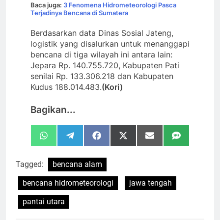
Baca juga:
3 Fenomena Hidrometeorologi Pasca
Terjadinya Bencana di Sumatera
Berdasarkan data Dinas Sosial Jateng,
logistik yang disalurkan untuk menanggapi
bencana di tiga wilayah ini antara lain:
Jepara Rp. 140.755.720, Kabupaten Pati
senilai Rp. 133.306.218 dan Kabupaten
Kudus 188.014.483.
(Kori)
Bagikan...
Share
Share
Share
Share
Share
Share
WhatsApp
Telegram
Facebook
X
Email
SMS
on
on
on
on
on
on
(Twitter)
Tagged:
bencana alam
bencana hidrometeorologi
jawa tengah
pantai utara