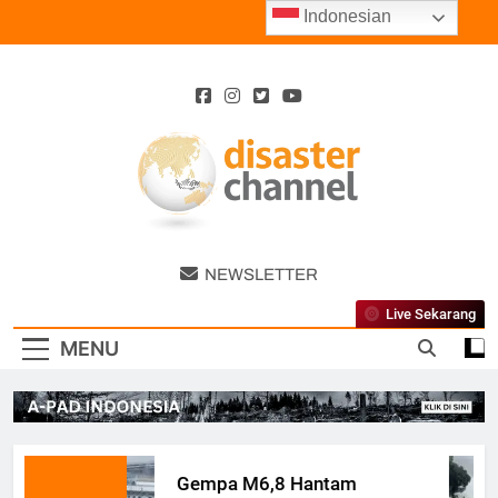
Skip
Indonesian
to
content
Disaster
NEWSLETTER
Channel
Live Sekarang
MENU
Gempa M6,8 Hantam