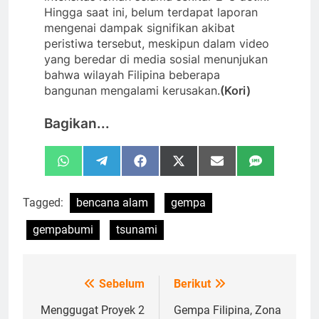
Hingga saat ini, belum terdapat laporan
mengenai dampak signifikan akibat
peristiwa tersebut, meskipun dalam video
yang beredar di media sosial menunjukan
bahwa wilayah Filipina beberapa
bangunan mengalami kerusakan.
(Kori)
Bagikan...
Share
Share
Share
Share
Share
Share
WhatsApp
Telegram
Facebook
X
Email
SMS
on
on
on
on
on
on
(Twitter)
Tagged:
bencana alam
gempa
gempabumi
tsunami
Sebelum
Berikut
Navigasi
pos
Menggugat Proyek 2
Gempa Filipina, Zona