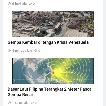
6 hari lalu
0
Bangunan hancur akibat gempabumi di
Venezuela, Foto: AFP/MIGUEL MEDINA
Gempa Kembar di tengah Krisis Venezuela
4 minggu lalu
0
Titik Gempa pada gempa Filipina, Foto: Dok.
BMKG
Dasar Laut Filipina Terangkat 2 Meter Pasca
Gempa Besar
1 bulan lalu
0