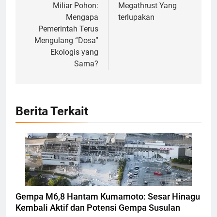
Miliar Pohon:
Megathrust Yang
Mengapa
terlupakan
Pemerintah Terus
Mengulang “Dosa”
Ekologis yang
Sama?
Berita Terkait
Bangunan Terdampak gempa di Kumamoto,
Jepang, Foto: REUTERS/KYODO
Gempa M6,8 Hantam Kumamoto: Sesar Hinagu
Kembali Aktif dan Potensi Gempa Susulan