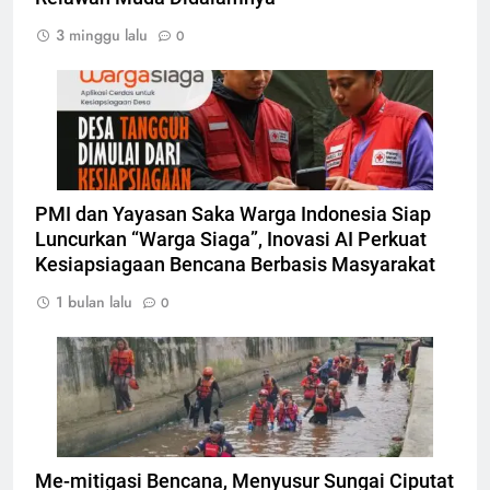
3 minggu lalu
0
Aplikasi warga siaga, Foto: Atep Maulana
PMI dan Yayasan Saka Warga Indonesia Siap
Luncurkan “Warga Siaga”, Inovasi AI Perkuat
Kesiapsiagaan Bencana Berbasis Masyarakat
1 bulan lalu
0
Peserta susur sungai ciputat, Foto: Dok.
tangselpos.id
Me-mitigasi Bencana, Menyusur Sungai Ciputat