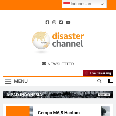
Skip
Indonesian
to
content
Disaster
NEWSLETTER
Channel
Live Sekarang
MENU
Gempa M6,8 Hantam