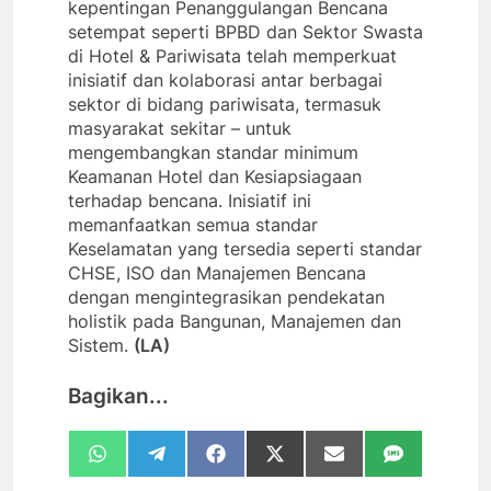
kepentingan Penanggulangan Bencana
setempat seperti BPBD dan Sektor Swasta
di Hotel & Pariwisata telah memperkuat
inisiatif dan kolaborasi antar berbagai
sektor di bidang pariwisata, termasuk
masyarakat sekitar – untuk
mengembangkan standar minimum
Keamanan Hotel dan Kesiapsiagaan
terhadap bencana. Inisiatif ini
memanfaatkan semua standar
Keselamatan yang tersedia seperti standar
CHSE, ISO dan Manajemen Bencana
dengan mengintegrasikan pendekatan
holistik pada Bangunan, Manajemen dan
Sistem.
(LA)
Bagikan...
Share
Share
Share
Share
Share
Share
WhatsApp
Telegram
Facebook
X
Email
SMS
on
on
on
on
on
on
(Twitter)