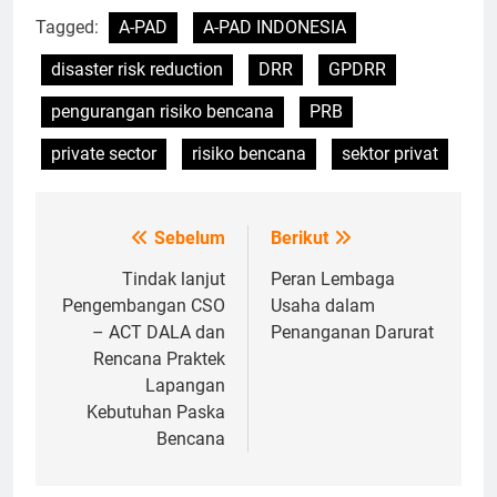
Tagged:
A-PAD
A-PAD INDONESIA
disaster risk reduction
DRR
GPDRR
pengurangan risiko bencana
PRB
private sector
risiko bencana
sektor privat
Sebelum
Berikut
Navigasi
pos
Tindak lanjut
Peran Lembaga
Pengembangan CSO
Usaha dalam
– ACT DALA dan
Penanganan Darurat
Rencana Praktek
Lapangan
Kebutuhan Paska
Bencana