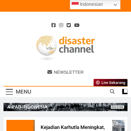
Skip
Indonesian
to
content
Disaster
NEWSLETTER
Channel
Live Sekarang
MENU
Kejadian Karhutla Meningkat,