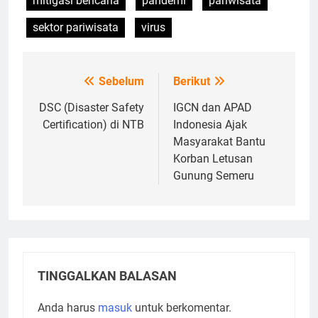
mitigasi bencana
pandemi
pariwisata
sektor pariwisata
virus
Sebelum
Berikut
Navigasi
pos
DSC (Disaster Safety
IGCN dan APAD
Certification) di NTB
Indonesia Ajak
Masyarakat Bantu
Korban Letusan
Gunung Semeru
TINGGALKAN BALASAN
Anda harus
masuk
untuk berkomentar.