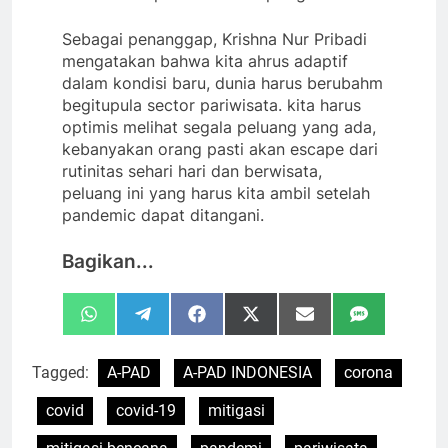
Sebagai penanggap, Krishna Nur Pribadi
mengatakan bahwa kita ahrus adaptif
dalam kondisi baru, dunia harus berubahm
begitupula sector pariwisata. kita harus
optimis melihat segala peluang yang ada,
kebanyakan orang pasti akan escape dari
rutinitas sehari hari dan berwisata,
peluang ini yang harus kita ambil setelah
pandemic dapat ditangani.
Bagikan...
Share
Share
Share
Share
Share
Share
WhatsApp
Telegram
Facebook
X
Email
SMS
on
on
on
on
on
on
(Twitter)
Tagged:
A-PAD
A-PAD INDONESIA
corona
covid
covid-19
mitigasi