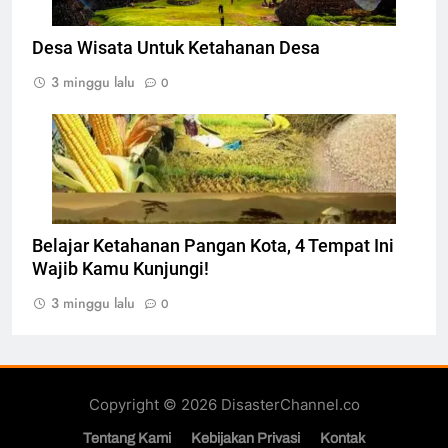
Desa Wisata Untuk Ketahanan Desa
3 minggu lalu
0
Ilustarsi Ketahanan pangan, Foto: Dok.
indonesiana.id
Belajar Ketahanan Pangan Kota, 4 Tempat Ini
Wajib Kamu Kunjungi!
3 minggu lalu
0
Copyright © 2026 DisasterChannel.co
Tentang Kami
Kebijakan Privasi
Kontak