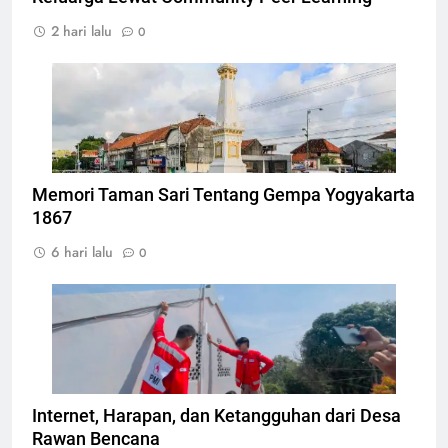
2 hari lalu
0
Tugu Yogyakarta, Foto: Photo by CEphoto, Uwe
Aranas
Memori Taman Sari Tentang Gempa Yogyakarta
1867
6 hari lalu
0
Pemasangan teknologi konektivitas internet
berbasis komunitas, Foto: Atep Maulana
Internet, Harapan, dan Ketangguhan dari Desa
Rawan Bencana