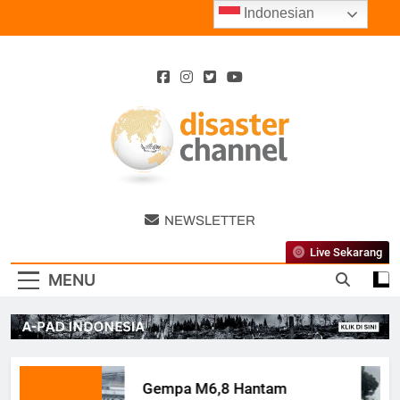
Skip
Indonesian
to
content
Disaster
NEWSLETTER
Channel
Live Sekarang
MENU
Gempa M6,8 Hantam