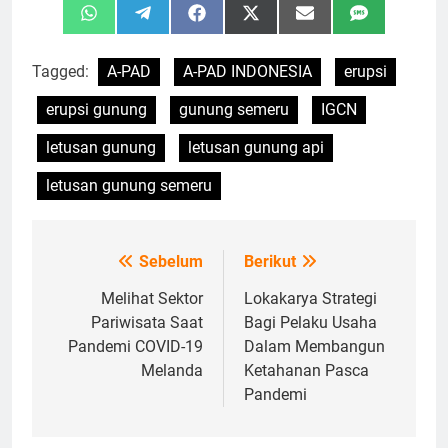
Share
Share
Share
Share
Share
Share
WhatsApp
Telegram
Facebook
X
Email
SMS
on
on
on
on
on
on
(Twitter)
Tagged:
A-PAD
A-PAD INDONESIA
erupsi
erupsi gunung
gunung semeru
IGCN
letusan gunung
letusan gunung api
letusan gunung semeru
Sebelum
Berikut
Navigasi
pos
Melihat Sektor
Lokakarya Strategi
Pariwisata Saat
Bagi Pelaku Usaha
Pandemi COVID-19
Dalam Membangun
Melanda
Ketahanan Pasca
Pandemi