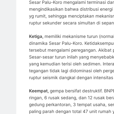
Sesar Palu-Koro mengalami terminasi dan
mengindikasikan bahwa distribusi energi s
yg rumit, sehingga menciptakan mekanis
ruptur sekunder secara simultan di sepan
Ketiga,
memiliki mekanisme turun (normal 
dinamika Sesar Palu-Koro. Ketidaksempu
tersebut mengalami peregangan. Akibat p
Sesar-sesar turun inilah yang menyebab
yang kemudian terisi oleh sedimen. Inte
tegangan tidak lagi didominasi oleh perg
ruptur seismik dangkal dengan intensitas
Keempat,
gempa bersifat destruktif. BN
ringan, 6 rusak sedang, dan 12 rusak berat
gedung perkantoran, 3 tempat usaha, se
paling parah dengan total 47 unit rumah y