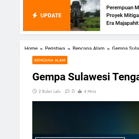
Perempuan Memimpin
UPDATE
u
Proyek Mitigasi Bencana Di
i
Era Majapahit
Home
Peristiwa
Bencana Alam
Gempa Sulaw
BENCANA ALAM
Gempa Sulawesi Tenga
0
2 Bulan Lalu
4 Mins