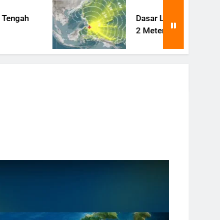
Dasar Laut Filipina Terangkat
2 Meter Pasca Gempa Besar