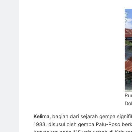
Ru
Do
Kelima,
bagian dari sejarah gempa signif
1983, disusul oleh gempa Palu-Poso ber