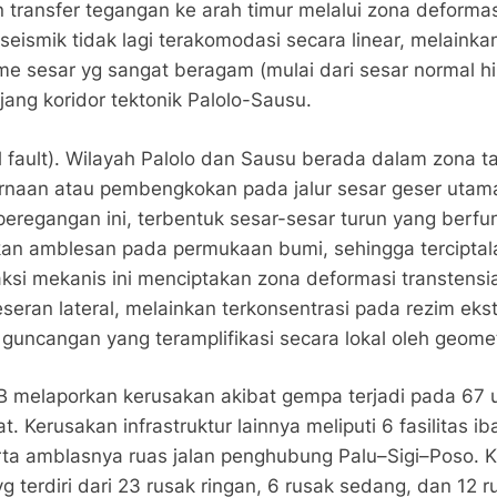
 transfer tegangan ke arah timur melalui zona deformas
eismik tidak lagi terakomodasi secara linear, melainkan
me sesar yg sangat beragam (mulai dari sesar normal 
jang koridor tektonik Palolo-Sausu.
fault). Wilayah Palolo dan Sausu berada dalam zona tar
rnaan atau pembengkokan pada jalur sesar geser utam
eregangan ini, terbentuk sesar-sesar turun yang berfu
kan amblesan pada permukaan bumi, sehingga terciptala
raksi mekanis ini menciptakan zona deformasi transtens
eseran lateral, melainkan terkonsentrasi pada rezim ek
 guncangan yang teramplifikasi secara lokal oleh geome
PB melaporkan kerusakan akibat gempa terjadi pada 67 u
. Kerusakan infrastruktur lainnya meliputi 6 fasilitas i
rta amblasnya ruas jalan penghubung Palu–Sigi–Poso. K
g terdiri dari 23 rusak ringan, 6 rusak sedang, dan 12 r