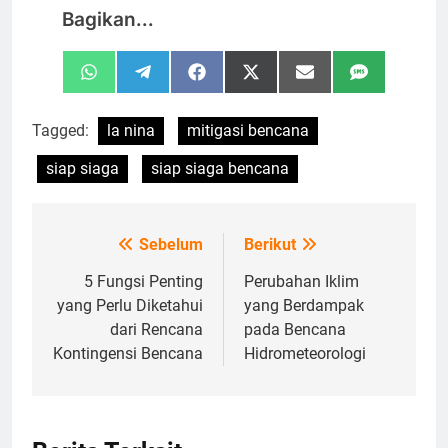
Bagikan...
Share
Share
Share
Share
Share
Share
WhatsApp
Telegram
Facebook
X
Email
SMS
on
on
on
on
on
on
(Twitter)
Tagged:
la nina
mitigasi bencana
siap siaga
siap siaga bencana
Sebelum
Berikut
Navigasi
pos
5 Fungsi Penting
Perubahan Iklim
yang Perlu Diketahui
yang Berdampak
dari Rencana
pada Bencana
Kontingensi Bencana
Hidrometeorologi