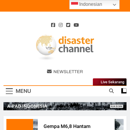
Skip
Indonesian
to
content
Disaster
NEWSLETTER
Channel
Live Sekarang
MENU
Gempa M6,8 Hantam