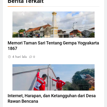
Berita Terkait
Tugu Yogyakarta, Foto: Photo by CEphoto, Uwe
Aranas
Memori Taman Sari Tentang Gempa Yogyakarta
1867
4 hari lalu
0
Pemasangan teknologi konektivitas internet
berbasis komunitas, Foto: Atep Maulana
Internet, Harapan, dan Ketangguhan dari Desa
Rawan Bencana