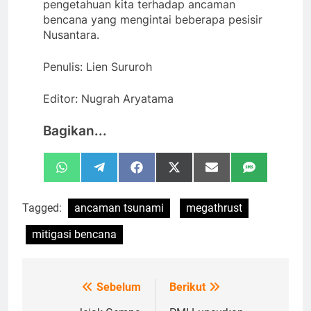
pengetahuan kita terhadap ancaman
bencana yang mengintai beberapa pesisir
Nusantara.
Penulis: Lien Sururoh
Editor: Nugrah Aryatama
Bagikan...
Share
Share
Share
Share
Share
Share
WhatsApp
Telegram
Facebook
X
Email
SMS
on
on
on
on
on
on
(Twitter)
Tagged:
ancaman tsunami
megathrust
mitigasi bencana
Sebelum
Berikut
Navigasi