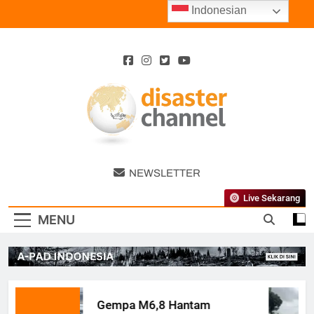
Skip
Indonesian
to
content
Disaster
NEWSLETTER
Channel
Live Sekarang
MENU
Gempa M6,8 Hantam