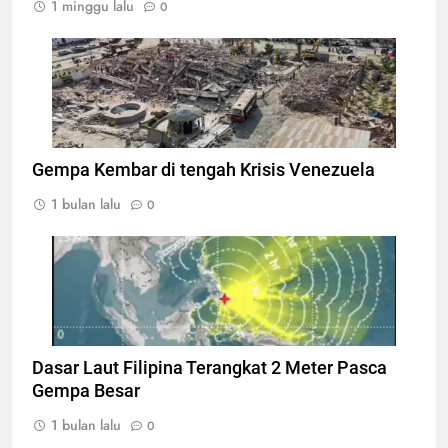
1 minggu lalu
0
Bangunan hancur akibat gempabumi di
Venezuela, Foto: AFP/MIGUEL MEDINA
Gempa Kembar di tengah Krisis Venezuela
1 bulan lalu
0
Titik Gempa pada gempa Filipina, Foto: Dok.
BMKG
Dasar Laut Filipina Terangkat 2 Meter Pasca
Gempa Besar
1 bulan lalu
0