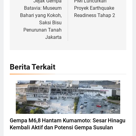
pos
Jejak Gempa
PMI Luncurkan
Batavia: Museum
Proyek Earthquake
Bahari yang Kokoh,
Readiness Tahap 2
Saksi Bisu
Penurunan Tanah
Jakarta
Berita Terkait
Bangunan Terdampak gempa di Kumamoto,
Jepang, Foto: REUTERS/KYODO
Gempa M6,8 Hantam Kumamoto: Sesar Hinagu
Kembali Aktif dan Potensi Gempa Susulan