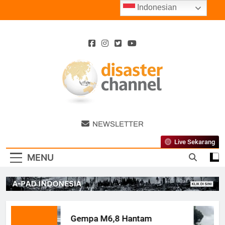
Skip
Indonesian
to
content
Disaster
NEWSLETTER
Channel
Live Sekarang
MENU
Gempa M6,8 Hantam