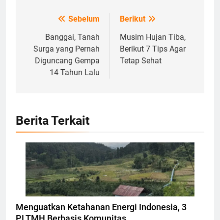
Sebelum
Berikut
Navigasi
pos
Banggai, Tanah
Musim Hujan Tiba,
Surga yang Pernah
Berikut 7 Tips Agar
Diguncang Gempa
Tetap Sehat
14 Tahun Lalu
Berita Terkait
Ilustrasi Pembangkit Listrik Tenaga Mikrohidro,
Foto: Dok. irid.or.id
Menguatkan Ketahanan Energi Indonesia, 3
PLTMH Berbasis Komunitas