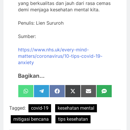
yang berkualitas dan jauh dari rasa cemas
demi menjaga kesehatan mental kita.
Penulis: Lien Sururoh
Sumber:
https://www.nhs.uk/every-mind-
matters/coronavirus/10-tips-covid-19-
anxiety
Bagikan...
Share
Share
Share
Share
Share
Share
WhatsApp
Telegram
Facebook
X
Email
SMS
on
on
on
on
on
on
(Twitter)
Tagged:
covid-19
kesehatan mental
mitigasi bencana
tips kesehatan