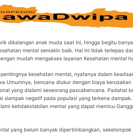
ik dikalangan anak muda saat ini, hingga begitu bany
kesehatan mental semakin baik. Hal ini tidak terlepas d
 dengan mudah mengakses layanan Kesehatan mental ha
entingnya kesehatan mental, nyatanya dalam keadaan 
Umumnya, bencana diukur dengan biaya kerusakan sos
onal yang dialami seseorang pascabencana. Padahal b
i dampak negatif pada populasi yang terkena dampak. 
lami ketidakstabilan mental yang dapat memicu Gangg
al yang belum banyak dipertimbangkan, sekelompok pe