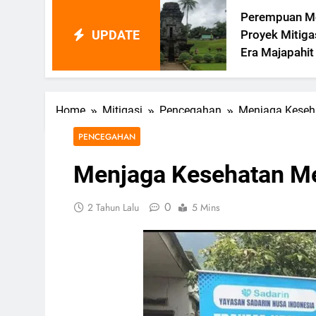
Perempuan Memimpin
UPDATE
Proyek Mitigasi Bencana Di
Era Majapahit
Home
Mitigasi
Pencegahan
Menjaga Keseha
PENCEGAHAN
Menjaga Kesehatan Men
0
2 Tahun Lalu
5 Mins