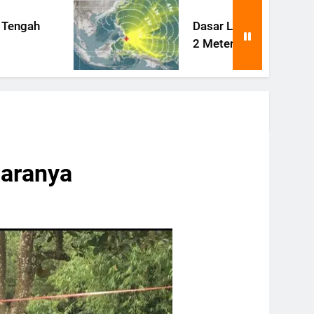
Dasar Laut Filipina Terangkat
2 Meter Pasca Gempa Besar
Caranya