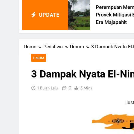
Perempuan Memimpin
UPDATE
u
Proyek Mitigasi Bencana Di
i
Era Majapahit
Home
Peristiwa
Umum
3 Dampak Nyata El-
UMUM
3 Dampak Nyata El-Ni
0
1 Bulan Lalu
5 Mins
Ilus