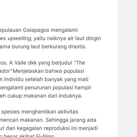
 Kepulauan Galapagos mengalami
ses
upwelling
, yaitu naiknya air laut dingin
ama burung laut berkurang drastis.
os. A Valle dkk yang berjudul
“The
ador”
Menjelaskan bahwa populasi
 individu setelah banyak yang mati
mengalami penurunan populasi hampir
leh cukup makanan dari induknya.
spesies menghentikan aktivitas
k mencari makanan. Sehingga jarang ada
aut dan kegagalan reproduksi ini menjadi
 besar akibat El-Nino.