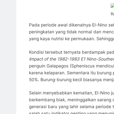
I
Pada periode awal dikenalnya El-Nino se
peningkatan yang tidak normal dan menc
yang kaya nutrisi ke permukaan. Sehingg
Kondisi tersebut ternyata berdampak pada
Impact of the 1982-1983 E1 Nino-Southern
penguin Galapagos (Spheniscus mendiculu
karena kelaparan. Sementara itu burung
50%. Burung-burung kecil biasanya menj
Selain menyebabkan kematian, El-Nino j
berkembang biak, meninggalkan sarang da
generasi baru yang lahir selama periode 
salah satu indikator penting yang menun