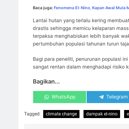
Baca juga:
Fenomena El-Nino, Kapan Awal Mula 
Lantai hutan yang terlalu kering membua
drastis sehingga memicu kelaparan mass
terpaksa menghabiskan lebih banyak wak
pertumbuhan populasi tahunan turun tajam
Bagi para peneliti, penurunan populasi i
sangat rentan dalam menghadapi risiko k
Bagikan...
Share
Share
WhatsApp
Telegram
on
on
Tagged:
climate change
dampak el-nino
e