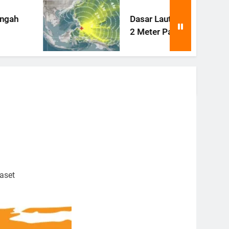
Dasar Laut Filipina Terangkat
2 Meter Pasca Gempa Besar
yaset