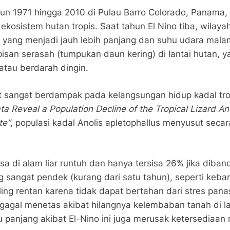
tahun 1971 hingga 2010 di Pulau Barro Colorado, Panam
sistem hutan tropis. Saat tahun El Nino tiba, wilayah
yang menjadi jauh lebih panjang dan suhu udara malam
pisan serasah (tumpukan daun kering) di lantai hutan,
tau berdarah dingin.
t sangat berdampak pada kelangsungan hidup kadal tropi
a Reveal a Population Decline of the Tropical Lizard Ano
te”
, populasi kadal Anolis apletophallus menyusut sec
isa di alam liar runtuh dan hanya tersisa 26% jika di
ng sangat pendek (kurang dari satu tahun), seperti ke
ing rentan karena tidak dapat bertahan dari stres pana
n gagal menetas akibat hilangnya kelembaban tanah di l
 panjang akibat El-Nino ini juga merusak ketersediaa