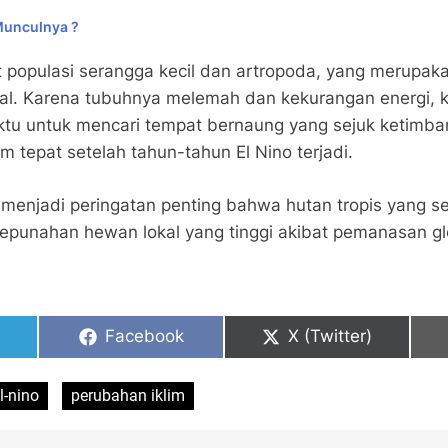
Munculnya ?
t populasi serangga kecil dan artropoda, yang merupa
al. Karena tubuhnya melemah dan kekurangan energi, 
tu untuk mencari tempat bernaung yang sejuk ketimban
 tepat setelah tahun-tahun El Nino terjadi.
ni menjadi peringatan penting bahwa hutan tropis yang s
epunahan hewan lokal yang tinggi akibat pemanasan gl
Share
Share
Facebook
X (Twitter)
on
on
l-nino
perubahan iklim