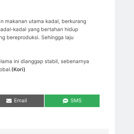
kan makanan utama kadal, berkurang
kadal-kadal yang bertahan hidup
g bereproduksi. Sehingga laju
elama ini dianggap stabil, sebenarnya
obal.
(Kori)
Share
Share
Email
SMS
on
on