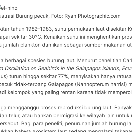
lustrasi Burung pecuk, Foto: Ryan Photographic.com
kitar tahun 1982–1983, suhu permukaan laut disekitar
apai sekitar 30°C. Kenaikan suhu ini menghentikan pro
a jumlah plankton dan ikan sebagai sumber makanan ut
 berbagai spesies burung laut. Menurut penelitian Carl
 Oscillation on Seabirds in the Galapagos Islands, Ecu
s) turun hingga sekitar 77%, menyisakan hanya ratusan
 pecuk tidak-terbang Galapagos (Nannopterum harrisi) 
adi kelompok yang paling rentan karena tidak mempero
uga mengganggu proses reproduksi burung laut. Banyak 
n telur, atau bahkan bermigrasi ke wilayah lain untu
tersebut. Bagi para peneliti, penurunan jumlah burung l
jukkan bahwa ekosistem laut sedang mengalami tekanan