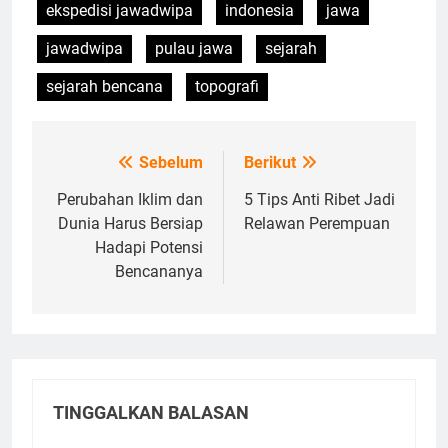
ekspedisi jawadwipa
indonesia
jawa
jawadwipa
pulau jawa
sejarah
sejarah bencana
topografi
Sebelum
Berikut
Navigasi
pos
Perubahan Iklim dan
5 Tips Anti Ribet Jadi
Dunia Harus Bersiap
Relawan Perempuan
Hadapi Potensi
Bencananya
TINGGALKAN BALASAN