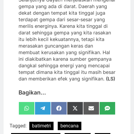
gempa yang ada di darat. Daerah yang
dekat dengan tempat kita tinggal juga
terdapat gempa dari sesar-sesar yang
merilis energinya. Karena kita tinggal di
darat sehingga gempa yang kita rasakan
itu lebih kecil kekuatannya, tetapi kita
merasakan guncangan keras dan
membuat kerusakan yang signifikan. Hal
ini diakibatkan karena sumber gempanya
dangkal sehingga energi yang mencapai
tempat dimana kita tinggal itu masih besar
dan memberikan efek yang signifikan.
(LS)
Bagikan...
Share
Share
Share
Share
Share
Share
WhatsApp
Telegram
Facebook
X
Email
SMS
on
on
on
on
on
on
(Twitter)
Tagged:
batimetri
bencana