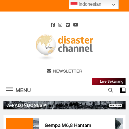
Skip
Indonesian
to
content
Disaster
NEWSLETTER
Channel
Live Sekarang
MENU
Gempa M6,8 Hantam