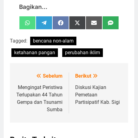
Bagikan...
Share
Share
Share
Share
Share
Share
WhatsApp
Telegram
Facebook
X
Email
SMS
on
on
on
on
on
on
(Twitter)
Tagged:
bencana non-alam
ketahanan pangan
perubahan iklim
Sebelum
Berikut
Navigasi
pos
Mengingat Peristiwa
Diskusi Kajian
Terlupakan 44 Tahun
Pemetaan
Gempa dan Tsunami
Partisipatif Kab. Sigi
Sumba