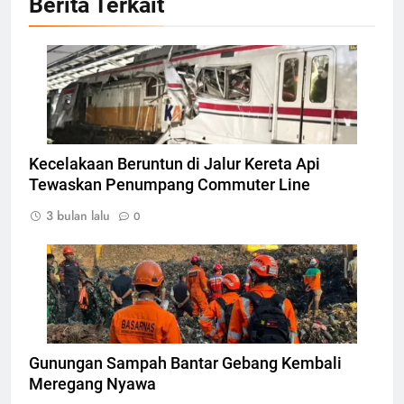
Berita Terkait
Foto stelah kejadian kecelakaan Terjadi, Foto:
Dok. YouTube : cnnindofficial
Kecelakaan Beruntun di Jalur Kereta Api
Tewaskan Penumpang Commuter Line
3 bulan lalu
0
Tim SAR melakukan Evakuasi pada korban
longsor di Bantar Gebang, Foto: Dok
Beritanasional/Basarnas
Gunungan Sampah Bantar Gebang Kembali
Meregang Nyawa