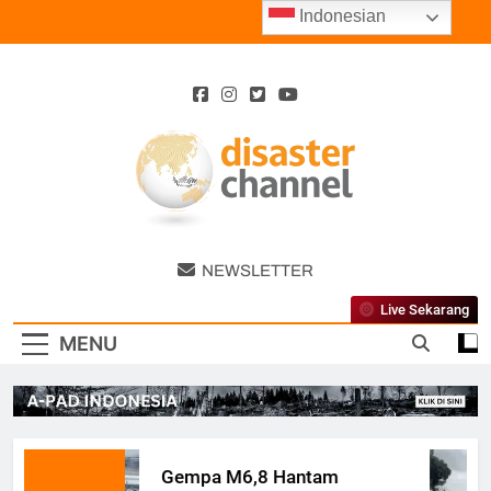
Skip
Indonesian
to
content
Disaster
NEWSLETTER
Channel
Live Sekarang
MENU
Gempa M6,8 Hantam