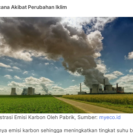
cana Akibat Perubahan Iklim
ustrasi Emisi Karbon Oleh Pabrik, Sumber:
myeco.id
tnya emisi karbon sehingga meningkatkan tingkat suhu 