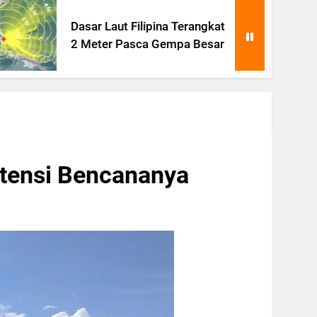
r Laut Filipina Terangkat
Sesar S
eter Pasca Gempa Besar
Gempa M
otensi Bencananya