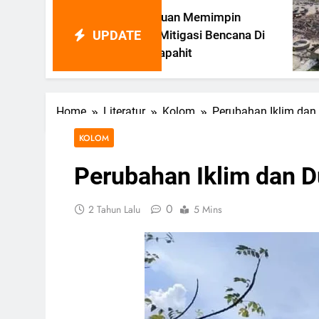
Perempuan Memimpin
UPDATE
Proyek Mitigasi Bencana Di
Era Majapahit
Home
Literatur
Kolom
Perubahan Iklim dan
KOLOM
Perubahan Iklim dan D
0
2 Tahun Lalu
5 Mins