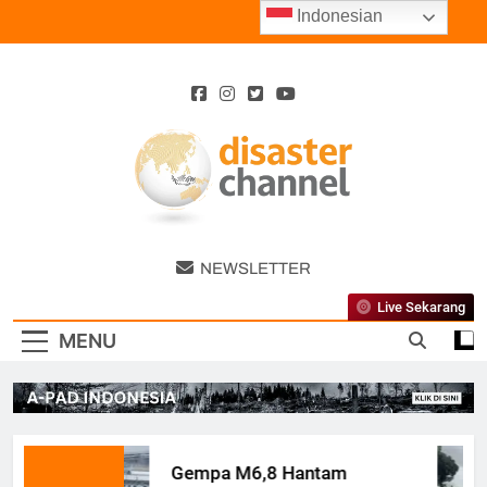
Skip
Indonesian
to
content
Disaster
NEWSLETTER
Channel
Live Sekarang
MENU
Gempa M6,8 Hantam