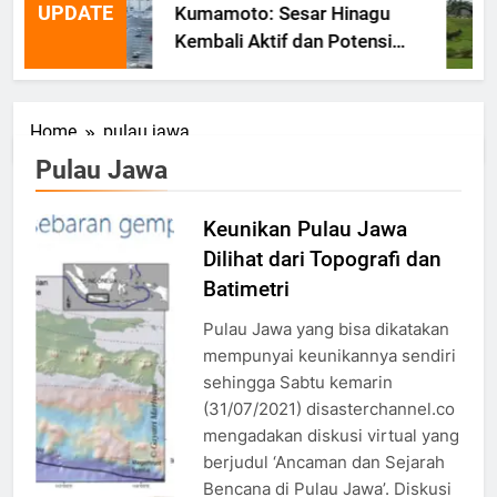
UPDATE
Kumamoto: Sesar Hinagu
Kembali Aktif dan Potensi
Gempa Susulan
Home
pulau jawa
Pulau Jawa
Keunikan Pulau Jawa
Tatanan
Dilihat dari Topografi dan
Tektonik
dan
Batimetri
Sebaran
Pulau Jawa yang bisa dikatakan
Gempa di
mempunyai keunikannya sendiri
Jawa
sehingga Sabtu kemarin
(31/07/2021) disasterchannel.co
mengadakan diskusi virtual yang
berjudul ‘Ancaman dan Sejarah
Bencana di Pulau Jawa’. Diskusi