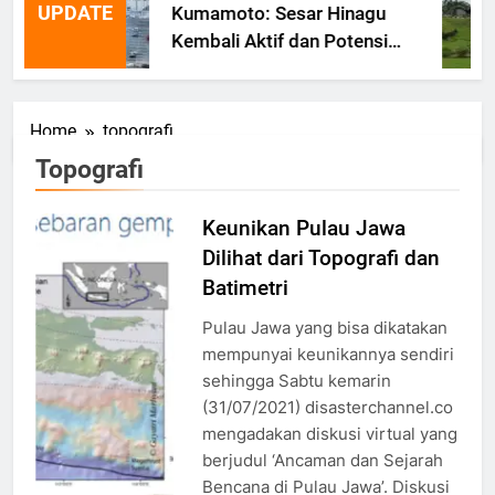
UPDATE
Kumamoto: Sesar Hinagu
Kembali Aktif dan Potensi
Gempa Susulan
Home
topografi
Topografi
Keunikan Pulau Jawa
Tatanan
Dilihat dari Topografi dan
Tektonik
dan
Batimetri
Sebaran
Pulau Jawa yang bisa dikatakan
Gempa di
mempunyai keunikannya sendiri
Jawa
sehingga Sabtu kemarin
(31/07/2021) disasterchannel.co
mengadakan diskusi virtual yang
berjudul ‘Ancaman dan Sejarah
Bencana di Pulau Jawa’. Diskusi