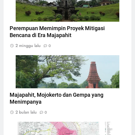
bawah lapisan tanah saat ini, Foto: Tim
Ekspedisi Jawadwipa
Perempuan Memimpin Proyek Mitigasi
Bencana di Era Majapahit
2 minggu lalu
0
Foto situs Candi Bajang Ratu, Foto:
Disbudporapar Kabupaten Mojokerto
Majapahit, Mojokerto dan Gempa yang
Menimpanya
2 bulan lalu
0
Peta Kawasan Rawan Bencana Letusan Gunung
Raung