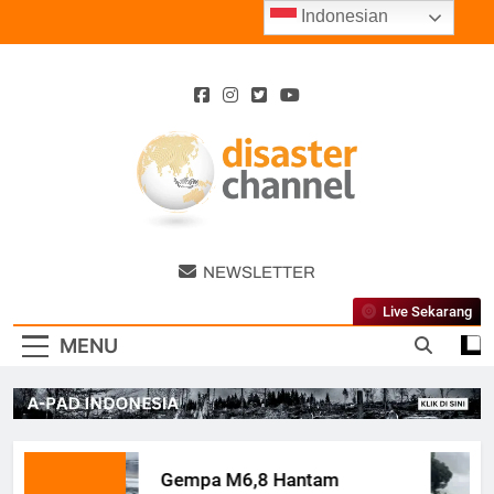
Skip
Indonesian
to
content
Disaster
NEWSLETTER
Channel
Live Sekarang
MENU
Gempa M6,8 Hantam