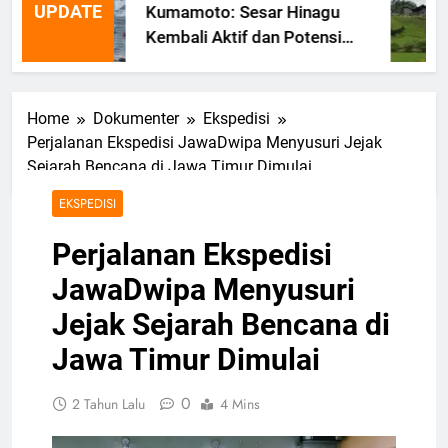
UPDATE
Kumamoto: Sesar Hinagu
Kembali Aktif dan Potensi
Gempa Susulan
Home
Dokumenter
Ekspedisi
Perjalanan Ekspedisi JawaDwipa Menyusuri Jejak
Sejarah Bencana di Jawa Timur Dimulai
EKSPEDISI
Perjalanan Ekspedisi
JawaDwipa Menyusuri
Jejak Sejarah Bencana di
Jawa Timur Dimulai
0
2 Tahun Lalu
4 Mins