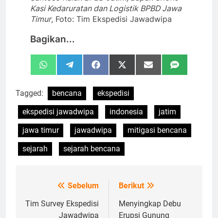
Kasi Kedaruratan dan Logistik BPBD Jawa
Timur
, Foto: Tim Ekspedisi Jawadwipa
Bagikan...
Share
Share
Share
Share
Share
Share
WhatsApp
Telegram
Facebook
X
Email
SMS
on
on
on
on
on
on
(Twitter)
Tagged:
bencana
ekspedisi
ekspedisi jawadwipa
indonesia
jatim
jawa timur
jawadwipa
mitigasi bencana
sejarah
sejarah bencana
Sebelum
Berikut
Navigasi
pos
Tim Survey Ekspedisi
Menyingkap Debu
Jawadwipa
Erupsi Gunung