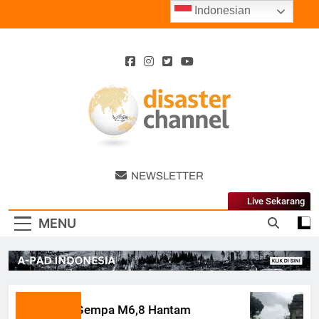
Skip
Indonesian
to
content
Disaster
NEWSLETTER
Channel
Live Sekarang
MENU
Gempa M6,8 Hantam