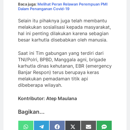
Baca juga:
Melihat Peran Relawan Perempuan PMI
Dalam Penanganan Covid-19
Selain itu pihaknya juga telah membantu
melakukan sosialisasi kepada masyarakat,
hal ini penting dilakukan karena sebagian
besar karhutla disebabkan oleh manusia.
Saat ini Tim gabungan yang terdiri dari
TNI/Polri, BPBD, Manggala agni, brigade
karhutla dinas kehutanan, EBR (emergency
Banjar Respon) terus berupaya keras
melakukan pemadaman titik api
dibeberapa wilayah.
Kontributor: Atep Maulana
Bagikan...
Share
Share
Share
Share
Share
Share
WhatsApp
Telegram
Facebook
X
Email
SMS