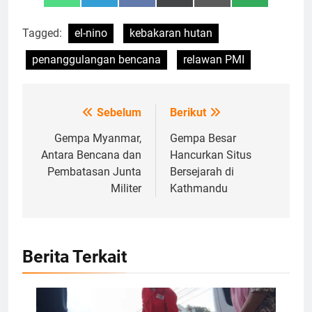
on
on
on
on
on
on
(Twitter)
Tagged:
el-nino
kebakaran hutan
penanggulangan bencana
relawan PMI
Sebelum
Berikut
Navigasi
pos
Gempa Myanmar,
Gempa Besar
Antara Bencana dan
Hancurkan Situs
Pembatasan Junta
Bersejarah di
Militer
Kathmandu
Berita Terkait
Relawan memberikan Air Bersih pada