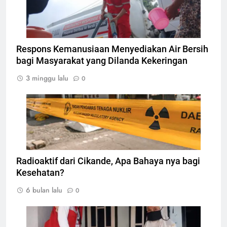
Masyarakat, Foto: Atep Maulana
Respons Kemanusiaan Menyediakan Air Bersih
bagi Masyarakat yang Dilanda Kekeringan
3 minggu lalu
0
Garis Pembatas Badan Pengawas Tenaga Nuklir
di area Cikande, Foto: Dok. kemenlh.go.id
Radioaktif dari Cikande, Apa Bahaya nya bagi
Kesehatan?
6 bulan lalu
0
Relawan PMI Memberi bantuan sembako pada
warga, Foto: Atep Maulana