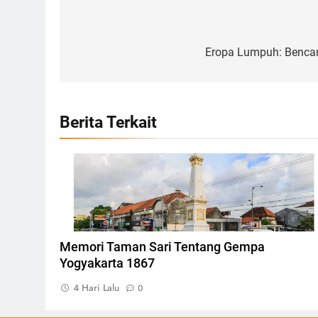
Navigasi
pos
Eropa Lumpuh: Benca
Berita Terkait
Tugu Yogyakarta, Foto: Photo by CEphoto, Uwe
Aranas
Memori Taman Sari Tentang Gempa
Yogyakarta 1867
4 Hari Lalu
0