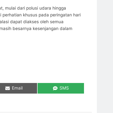
, mulai dari polusi udara hingga
 perhatian khusus pada peringatan hari
alasi dapat diakses oleh semua
s masih besarnya kesenjangan dalam
Share
Share
Email
SMS
on
on