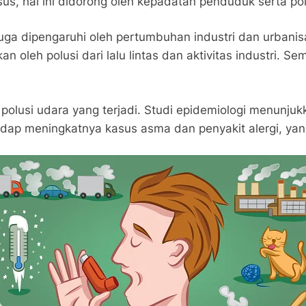
us, hal ini didorong oleh kepadatan penduduk serta polu
ga dipengaruhi oleh pertumbuhan industri dan urbanisa
 oleh polusi dari lalu lintas dan aktivitas industri. S
polusi udara yang terjadi. Studi epidemiologi menunjuk
adap meningkatnya kasus asma dan penyakit alergi, ya