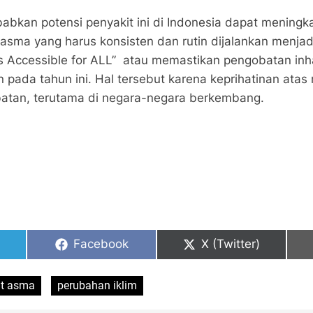
bkan potensi penyakit ini di Indonesia dapat meningkat
sma yang harus konsisten dan rutin dijalankan menjadi
s Accessible for ALL” atau memastikan pengobatan inh
 pada tahun ini. Hal tersebut karena keprihatinan ata
batan, terutama di negara-negara berkembang.
Share
Share
Facebook
X (Twitter)
on
on
it asma
perubahan iklim