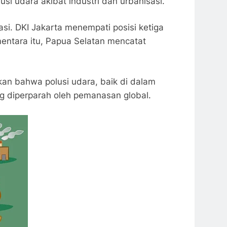
si udara akibat industri dan urbanisasi.
si. DKI Jakarta menempati posisi ketiga
ementara itu, Papua Selatan mencatat
kan bahwa polusi udara, baik di dalam
ng diperparah oleh pemanasan global.