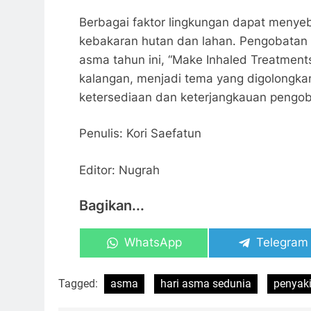
Berbagai faktor lingkungan dapat menyeba
kebakaran hutan dan lahan. Pengobatan a
asma tahun ini, “Make Inhaled Treatment
kalangan, menjadi tema yang digolongkan
ketersediaan dan keterjangkauan pengo
Penulis: Kori Saefatun
Editor: Nugrah
Bagikan...
Share
Share
WhatsApp
Telegram
on
on
Tagged:
asma
hari asma sedunia
penyak