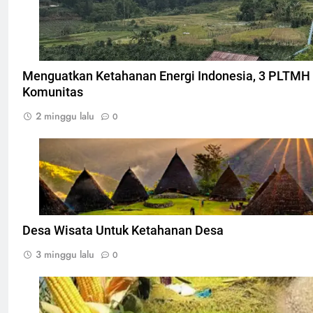
irid.or.id
Menguatkan Ketahanan Energi Indonesia, 3 PLTMH 
Komunitas
2 minggu lalu
0
Desa Waerebo Flores, Foto: Dok. mawatu.co.id
Desa Wisata Untuk Ketahanan Desa
3 minggu lalu
0
Ilustarsi Ketahanan pangan, Foto: Dok. indonesian