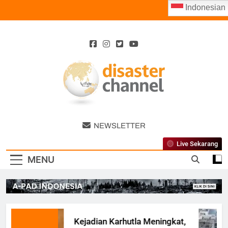
Skip
Indonesian
to
content
Disaster
NEWSLETTER
Channel
Live Sekarang
MENU
Kejadian Karhutla Meningkat,