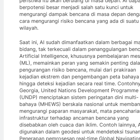
peristiwa itu akan berulang di masa depan. AI dap
berpotensi besar menjadi salah satu kunci untuk
mengurangi dampak bencana di masa depan deng
cara mengurangi risiko bencana yang ada di suatu
wilayah.
Saat ini, AI sudah dimanfaatkan dalam berbagai 
bidang, tak terkecuali dalam penanggulangan benc
Artificial Intelligence, khususnya pembelajaran mes
(ML), memainkan peran yang semakin penting dal
pengurangan risiko bencana, mulai dari prakiraan
kejadian ekstrem dan pengembangan peta bahaya
hingga deteksi kejadian secara real time. Contohny
Georgia, United Nations Development Programme
(UNDP) menciptakan sistem peringatan dini multi-
bahaya (MHEWS) berskala nasional untuk memban
mengurangi paparan masyarakat, mata pencaharia
infrastruktur terhadap ancaman bencana yang
disebabkan oleh cuaca dan iklim. Contoh lainnya, 
digunakan dalam geodesi untuk mendeteksi tsunam
Penerapan pemrosesan real-time Global Navigatio