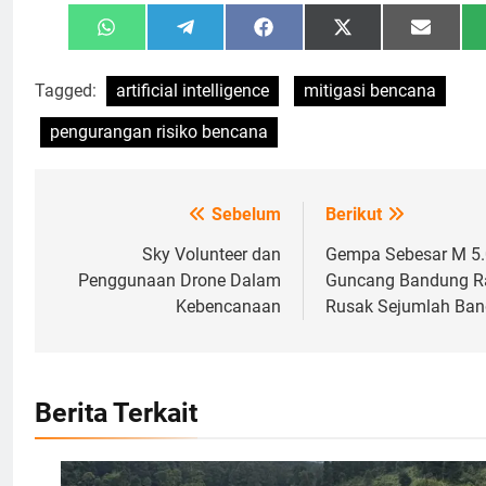
Share
Share
Share
Share
Share
WhatsApp
Telegram
Facebook
X
Email
on
on
on
on
on
(Twitter)
Tagged:
artificial intelligence
mitigasi bencana
pengurangan risiko bencana
Sebelum
Berikut
Navigasi
pos
Sky Volunteer dan
Gempa Sebesar M 5.
Penggunaan Drone Dalam
Guncang Bandung R
Kebencanaan
Rusak Sejumlah Ba
Berita Terkait
Ilustrasi Pembangkit Listrik Tenaga Mikrohidro, Foto