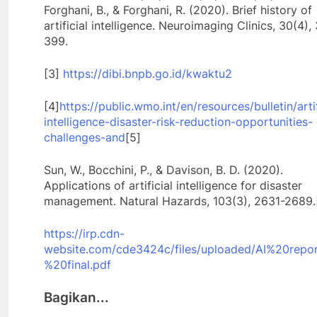
Forghani, B., & Forghani, R. (2020). Brief history of
artificial intelligence. Neuroimaging Clinics, 30(4),
399.
[3]
https://dibi.bnpb.go.id/kwaktu2
[4]
https://public.wmo.int/en/resources/bulletin/artif
intelligence-disaster-risk-reduction-opportunities-
challenges-and
[5]
Sun, W., Bocchini, P., & Davison, B. D. (2020).
Applications of artificial intelligence for disaster
management. Natural Hazards, 103(3), 2631-2689.
https://irp.cdn-
website.com/cde3424c/files/uploaded/AI%20repo
%20final.pdf
Bagikan...