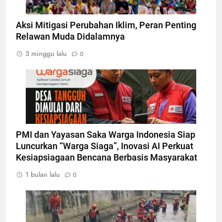
Aksi Mitigasi Perubahan Iklim, Peran Penting
Relawan Muda Didalamnya
3 minggu lalu
0
Aplikasi warga siaga, Foto: Atep Maulana
PMI dan Yayasan Saka Warga Indonesia Siap
Luncurkan “Warga Siaga”, Inovasi AI Perkuat
Kesiapsiagaan Bencana Berbasis Masyarakat
1 bulan lalu
0
Peserta susur sungai ciputat, Foto: Dok.
tangselpos.id