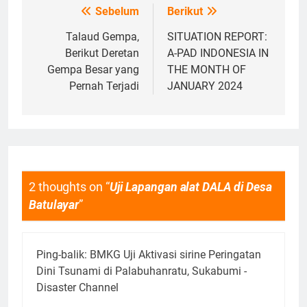
Sebelum
Berikut
Navigasi
pos
Talaud Gempa,
SITUATION REPORT:
Berikut Deretan
A-PAD INDONESIA IN
Gempa Besar yang
THE MONTH OF
Pernah Terjadi
JANUARY 2024
2 thoughts on “
Uji Lapangan alat DALA di Desa
Batulayar
”
Ping-balik:
BMKG Uji Aktivasi sirine Peringatan
Dini Tsunami di Palabuhanratu, Sukabumi -
Disaster Channel