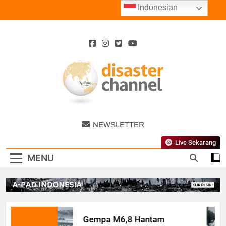
Skip
Indonesian
to
content
Disaster
NEWSLETTER
Channel
Live Sekarang
MENU
Gempa M6,8 Hantam