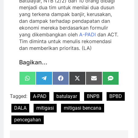
Batulayar, NTB (2/2) dari 10 orang dibagi
menjadi dua tim untuk menilai dua dusun
yang terkena dampak banjir, kerusakan,
dan dampak terhadap pendapatan dan
ekonomi mereka berdasarkan formulir
yang dikembangkan oleh
A-PADI
dan ACT.
Tim diminta untuk menulis rekomendasi
dan memberikan prioritas. (LA)
Bagikan...
Share
Share
Share
Share
Share
Share
WhatsApp
Telegram
Facebook
X
Email
SMS
on
on
on
on
on
on
(Twitter)
Tagged:
A-PAD
batulayar
BNPB
BPBD
DALA
mitigasi
mitigasi bencana
pencegahan