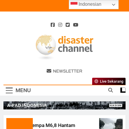
Skip
Indonesian
to
content
Disaster
NEWSLETTER
Channel
Live Sekarang
MENU
Gempa M6,8 Hantam