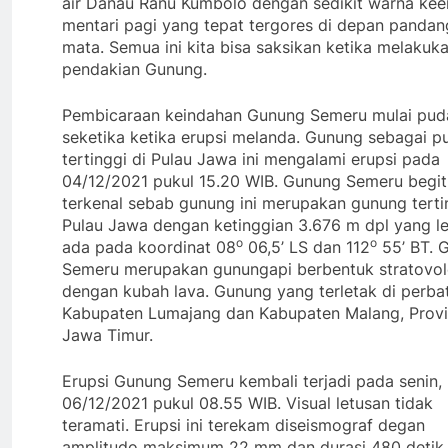
air Danau Ranu Kumbolo dengan sedikit warna ke
mentari pagi yang tepat tergores di depan panda
mata. Semua ini kita bisa saksikan ketika melakuk
pendakian Gunung.
Pembicaraan keindahan Gunung Semeru mulai pud
seketika ketika erupsi melanda. Gunung sebagai p
tertinggi di Pulau Jawa ini mengalami erupsi pada
04/12/2021 pukul 15.20 WIB. Gunung Semeru begit
terkenal sebab gunung ini merupakan gunung terti
Pulau Jawa dengan ketinggian 3.676 m dpl yang l
o
o
ada pada koordinat 08
06,5’ LS dan 112
55’ BT. 
Semeru merupakan gunungapi berbentuk stratovo
dengan kubah lava. Gunung yang terletak di perba
Kabupaten Lumajang dan Kabupaten Malang, Provi
Jawa Timur.
Erupsi Gunung Semeru kembali terjadi pada senin,
06/12/2021 pukul 08.55 WIB. Visual letusan tidak
teramati. Erupsi ini terekam diseismograf degan
amplitudo maksimum 22 mm dan durasi 480 detik.