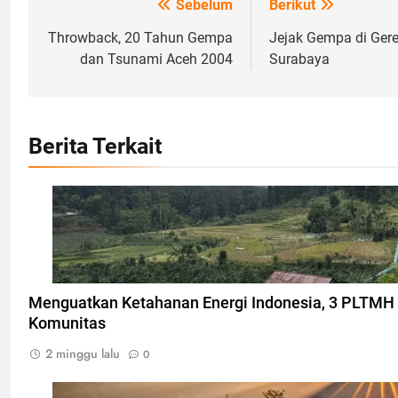
Sebelum
Berikut
Navigasi
pos
Throwback, 20 Tahun Gempa
Jejak Gempa di Gere
dan Tsunami Aceh 2004
Surabaya
Berita Terkait
Ilustrasi Pembangkit Listrik Tenaga Mikrohidro, Foto
irid.or.id
Menguatkan Ketahanan Energi Indonesia, 3 PLTMH 
Komunitas
2 minggu lalu
0
Desa Waerebo Flores, Foto: Dok. mawatu.co.id