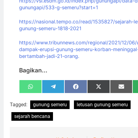
https://vsi.esdm.go.id/index.php/gunungapi/data-d
gunungapi/533-g-semeru?start=1
https://nasional.tempo.co/read/1535827/sejarah-le
gunung-semeru-1818-2021
https://www.tribunnews.com/regional/2021/12/06/
dampak-erupsi-gunung-semeru-korban-meninggal
bertambah-jadi-21-orang.
Bagikan...
Share
Share
Share
Share
Share
WhatsApp
Telegram
Facebook
X
Email
on
on
on
on
on
(Twitter)
Tagged:
gunung semeru
letusan gunung semeru
sejarah bencana