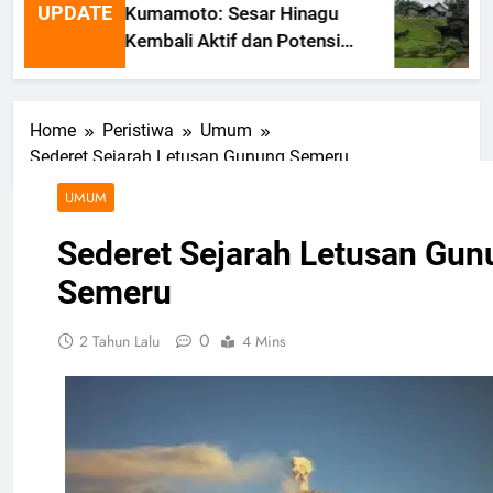
UPDATE
Kumamoto: Sesar Hinagu
Kembali Aktif dan Potensi
Gempa Susulan
Home
Peristiwa
Umum
Sederet Sejarah Letusan Gunung Semeru
UMUM
Sederet Sejarah Letusan Gun
Semeru
0
2 Tahun Lalu
4 Mins