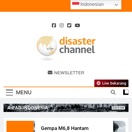
Skip
Indonesian
to
content
Disaster
NEWSLETTER
Channel
Live Sekarang
MENU
Gempa M6,8 Hantam