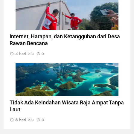
Pemasangan teknologi konektivitas internet
berbasis komunitas, Foto: Atep Maulana
Internet, Harapan, dan Ketangguhan dari Desa
Rawan Bencana
4 hari lalu
0
Pemandangan di Raja Ampat, Foto: Dok.
mybalitrips.com
Tidak Ada Keindahan Wisata Raja Ampat Tanpa
Laut
6 hari lalu
0