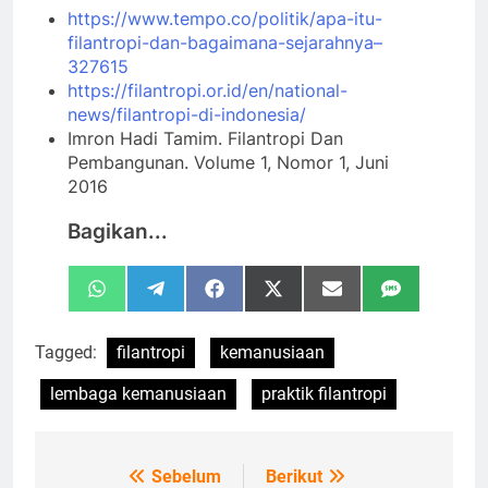
https://www.tempo.co/politik/apa-itu-
filantropi-dan-bagaimana-sejarahnya–
327615
https://filantropi.or.id/en/national-
news/filantropi-di-indonesia/
Imron Hadi Tamim. Filantropi Dan
Pembangunan. Volume 1, Nomor 1, Juni
2016
Bagikan...
Share
Share
Share
Share
Share
Share
WhatsApp
Telegram
Facebook
X
Email
SMS
on
on
on
on
on
on
(Twitter)
Tagged:
filantropi
kemanusiaan
lembaga kemanusiaan
praktik filantropi
Sebelum
Berikut
Navigasi