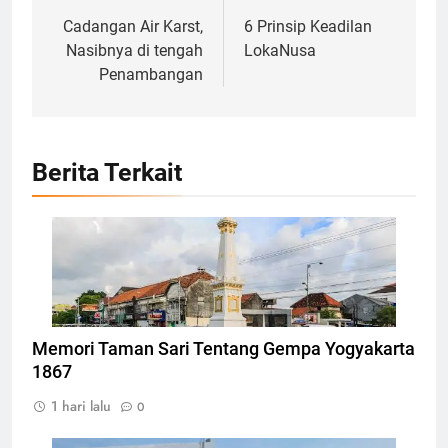
pos
Cadangan Air Karst,
6 Prinsip Keadilan
Nasibnya di tengah
LokaNusa
Penambangan
Berita Terkait
Tugu Yogyakarta, Foto: Photo by CEphoto, Uwe
Aranas
Memori Taman Sari Tentang Gempa Yogyakarta
1867
1 hari lalu
0