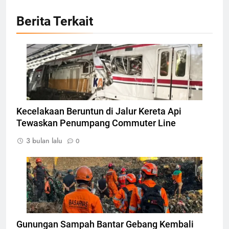
Berita Terkait
Foto stelah kejadian kecelakaan Terjadi, Foto:
Dok. YouTube : cnnindofficial
Kecelakaan Beruntun di Jalur Kereta Api
Tewaskan Penumpang Commuter Line
3 bulan lalu
0
Tim SAR melakukan Evakuasi pada korban
longsor di Bantar Gebang, Foto: Dok
Beritanasional/Basarnas
Gunungan Sampah Bantar Gebang Kembali