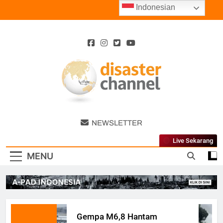
Skip
Indonesian
to
content
Disaster
NEWSLETTER
Channel
Live Sekarang
MENU
Gempa M6,8 Hantam