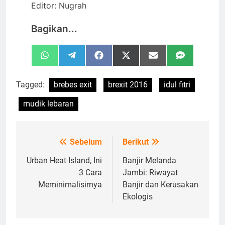
Editor: Nugrah
Bagikan...
Share
Share
Share
Share
Share
Share
WhatsApp
Telegram
Facebook
X
Email
SMS
on
on
on
on
on
on
(Twitter)
Tagged:
brebes exit
brexit 2016
idul fitri
mudik lebaran
Sebelum
Berikut
Navigasi
pos
Urban Heat Island, Ini
Banjir Melanda
3 Cara
Jambi: Riwayat
Meminimalisirnya
Banjir dan Kerusakan
Ekologis