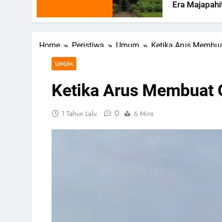
Era Majapahit
Home
Peristiwa
Umum
Ketika Arus Membua
UMUM
Ketika Arus Membuat 
0
1 Tahun Lalu
6 Mins