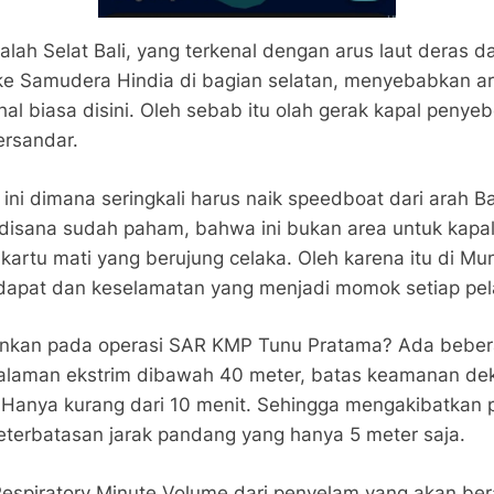
lah Selat Bali, yang terkenal dengan arus laut deras d
e Samudera Hindia di bagian selatan, menyebabkan aru
l biasa disini. Oleh sebab itu olah gerak kapal penyeb
ersandar.
 ini dimana seringkali harus naik speedboat dari arah B
n disana sudah paham, bahwa ini bukan area untuk kapa
kartu mati yang berujung celaka. Oleh karena itu di Mun
didapat dan keselamatan yang menjadi momok setiap pela
unkan pada operasi SAR KMP Tunu Pratama? Ada beber
alaman ekstrim dibawah 40 meter, batas keamanan dek
 Hanya kurang dari 10 menit. Sehingga mengakibatkan p
eterbatasan jarak pandang yang hanya 5 meter saja.
 Respiratory Minute Volume dari penyelam yang akan b