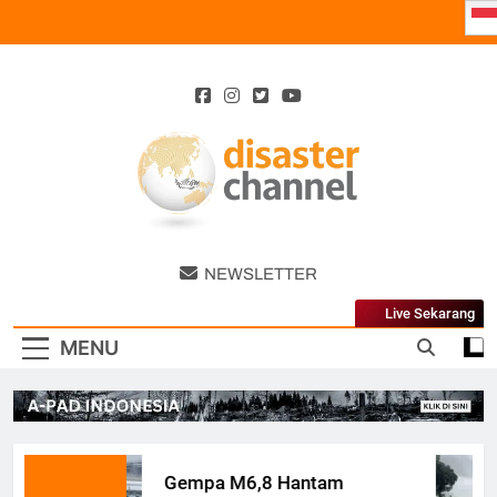
Skip
to
content
Disaster
NEWSLETTER
Channel
Live Sekarang
MENU
Gempa M6,8 Hantam