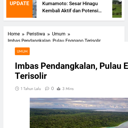
UPDATE
Kumamoto: Sesar Hinagu
Kembali Aktif dan Potensi
Gempa Susulan
Home
Peristiwa
Umum
Imbas Pendangkalan, Pulau Enggano Terisolir
UMUM
Imbas Pendangkalan, Pulau 
Terisolir
0
1 Tahun Lalu
3 Mins