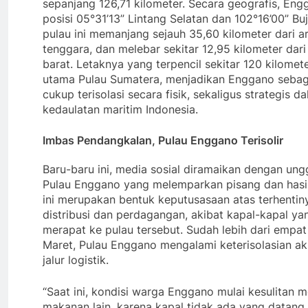
sepanjang 126,71 kilometer. Secara geografis, En
posisi 05°31’13” Lintang Selatan dan 102°16’00” Bu
pulau ini memanjang sejauh 35,60 kilometer dari ar
tenggara, dan melebar sekitar 12,95 kilometer dari 
barat. Letaknya yang terpencil sekitar 120 kilomet
utama Pulau Sumatera, menjadikan Enggano sebag
cukup terisolasi secara fisik, sekaligus strategis 
kedaulatan maritim Indonesia.
Imbas Pendangkalan, Pulau Enggano Terisolir
Baru-baru ini, media sosial diramaikan dengan un
Pulau Enggano yang melemparkan pisang dan hasil 
ini merupakan bentuk keputusasaan atas terhentiny
distribusi dan perdagangan, akibat kapal-kapal yan
merapat ke pulau tersebut. Sudah lebih dari empat 
Maret, Pulau Enggano mengalami keterisolasian a
jalur logistik.
“Saat ini, kondisi warga Enggano mulai kesulitan
makanan lain, karena kapal tidak ada yang datang l