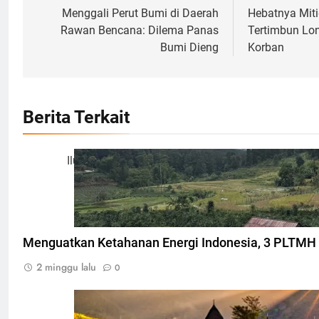
pos
Menggali Perut Bumi di Daerah
Hebatnya Miti
Rawan Bencana: Dilema Panas
Tertimbun Lo
Bumi Dieng
Korban
Berita Terkait
Ilustrasi Pembangkit Listrik Tenaga Mikrohidro, Foto
Menguatkan Ketahanan Energi Indonesia, 3 PLTMH
2 minggu lalu
0
Desa Waerebo Flores, Foto: Dok. mawatu