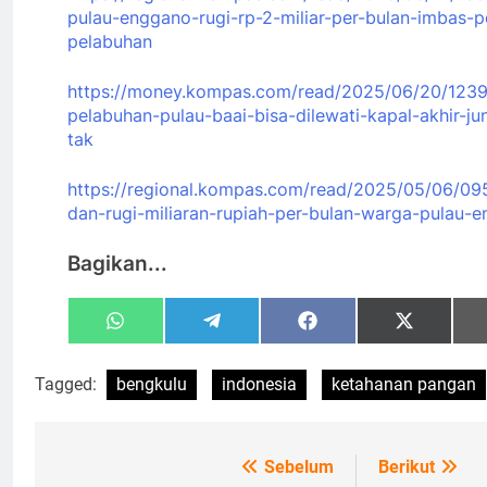
pulau-enggano-rugi-rp-2-miliar-per-bulan-imbas-
pelabuhan
https://money.kompas.com/read/2025/06/20/1239
pelabuhan-pulau-baai-bisa-dilewati-kapal-akhir-j
tak
https://regional.kompas.com/read/2025/05/06/095
dan-rugi-miliaran-rupiah-per-bulan-warga-pulau
Bagikan...
Share
Share
Share
Share
WhatsApp
Telegram
Facebook
X
on
on
on
on
(Twitter)
Tagged:
bengkulu
indonesia
ketahanan pangan
Sebelum
Berikut
Navigasi