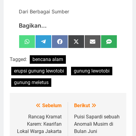
Dari Berbagai Sumber
Bagikan...
Share
Share
Share
Share
Share
Share
WhatsApp
Telegram
Facebook
X
Email
SMS
on
on
on
on
on
on
(Twitter)
Tagged:
bencana alam
erupsi gunung lewotobi
gunung lewotobi
gunung meletus
Sebelum
Berikut
Navigasi
pos
Rancag Kramat
Puisi Sapardi sebuah
Karem: Kearifan
Anomali Musim di
Lokal Warga Jakarta
Bulan Juni