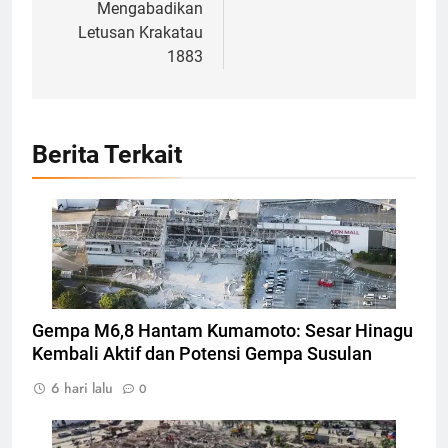
Mengabadikan
Letusan Krakatau
1883
Berita Terkait
Bangunan Terdampak gempa di Kumamoto,
Jepang, Foto: REUTERS/KYODO
Gempa M6,8 Hantam Kumamoto: Sesar Hinagu
Kembali Aktif dan Potensi Gempa Susulan
6 hari lalu
0
Bangunan hancur akibat gempabumi di