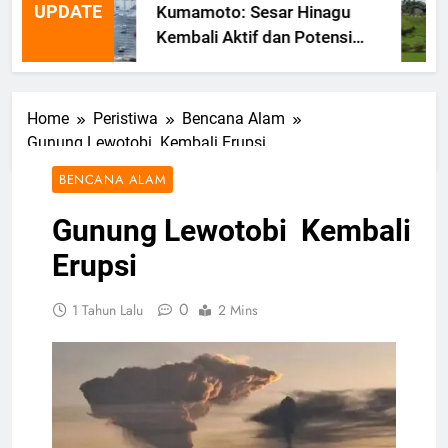
UPDATE
Kumamoto: Sesar Hinagu
Kembali Aktif dan Potensi
Gempa Susulan
Home
Peristiwa
Bencana Alam
Gunung Lewotobi Kembali Erupsi
BENCANA ALAM
Gunung Lewotobi Kembali
Erupsi
0
1 Tahun Lalu
2 Mins