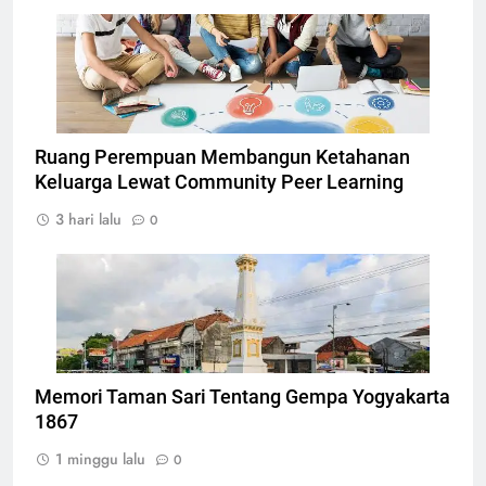
Ilustrasi Community Peer Learning, Foto: Dok.
atomisystems.com
Ruang Perempuan Membangun Ketahanan
Keluarga Lewat Community Peer Learning
3 hari lalu
0
Tugu Yogyakarta, Foto: Photo by CEphoto, Uwe
Aranas
Memori Taman Sari Tentang Gempa Yogyakarta
1867
1 minggu lalu
0