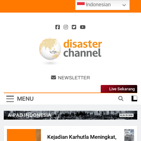
Skip
Indonesian
to
content
Disaster
NEWSLETTER
Channel
Live Sekarang
MENU
Kejadian Karhutla Meningkat,