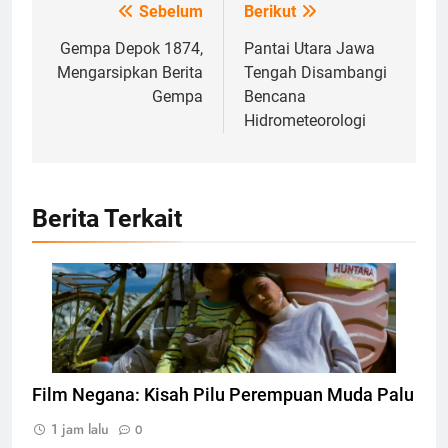
Sebelum
Berikut
Navigasi
pos
Gempa Depok 1874,
Pantai Utara Jawa
Mengarsipkan Berita
Tengah Disambangi
Gempa
Bencana
Hidrometeorologi
Berita Terkait
Poster film negana, Foto: Dok. filmfreeway.com
Film Negana: Kisah Pilu Perempuan Muda Palu
1 jam lalu
0