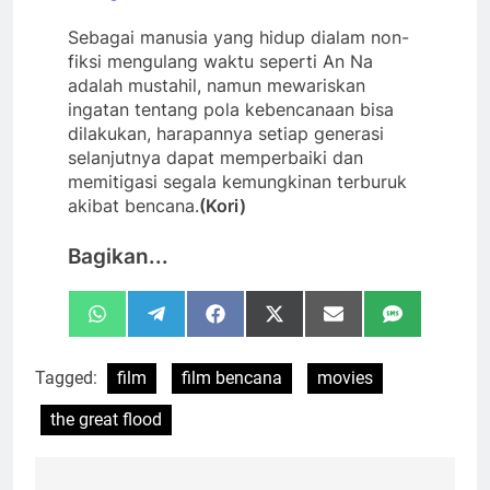
Sebagai manusia yang hidup dialam non-
fiksi mengulang waktu seperti An Na
adalah mustahil, namun mewariskan
ingatan tentang pola kebencanaan bisa
dilakukan, harapannya setiap generasi
selanjutnya dapat memperbaiki dan
memitigasi segala kemungkinan terburuk
akibat bencana.
(Kori)
Bagikan...
Share
Share
Share
Share
Share
Share
WhatsApp
Telegram
Facebook
X
Email
SMS
on
on
on
on
on
on
(Twitter)
Tagged:
film
film bencana
movies
the great flood