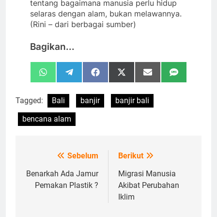
tentang bagaimana manusia perlu hidup
selaras dengan alam, bukan melawannya.
(Rini – dari berbagai sumber)
Bagikan...
Share
Share
Share
Share
Share
Share
WhatsApp
Telegram
Facebook
X
Email
SMS
on
on
on
on
on
on
(Twitter)
Tagged:
Bali
banjir
banjir bali
bencana alam
Sebelum
Berikut
Navigasi
pos
Benarkah Ada Jamur
Migrasi Manusia
Pemakan Plastik ?
Akibat Perubahan
Iklim