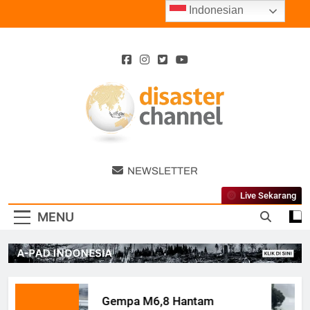
Skip
Indonesian
to
content
Disaster
NEWSLETTER
Channel
Live Sekarang
MENU
Gempa M6,8 Hantam