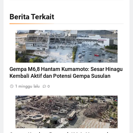
Berita Terkait
Bangunan Terdampak gempa di Kumamoto,
Jepang, Foto: REUTERS/KYODO
Gempa M6,8 Hantam Kumamoto: Sesar Hinagu
Kembali Aktif dan Potensi Gempa Susulan
1 minggu lalu
0
Bangunan hancur akibat gempabumi di
Venezuela, Foto: AFP/MIGUEL MEDINA