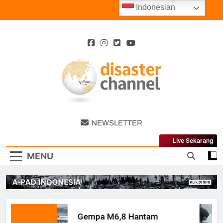
Skip
Indonesian
to
content
Disaster
NEWSLETTER
Channel
Live Sekarang
MENU
Gempa M6,8 Hantam