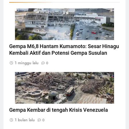
Bangunan Terdampak gempa di Kumamoto,
Jepang, Foto: REUTERS/KYODO
Gempa M6,8 Hantam Kumamoto: Sesar Hinagu
Kembali Aktif dan Potensi Gempa Susulan
1 minggu lalu
0
Bangunan hancur akibat gempabumi di
Venezuela, Foto: AFP/MIGUEL MEDINA
Gempa Kembar di tengah Krisis Venezuela
1 bulan lalu
0