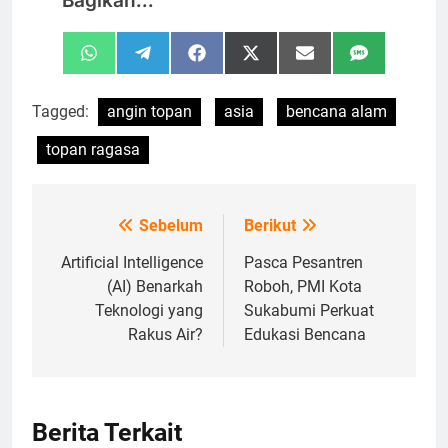
Bagikan...
Share
Share
Share
Share
Share
Share
WhatsApp
Telegram
Facebook
X
Email
SMS
on
on
on
on
on
on
(Twitter)
Tagged:
angin topan
asia
bencana alam
topan ragasa
Sebelum
Berikut
Navigasi
pos
Artificial Intelligence
Pasca Pesantren
(AI) Benarkah
Roboh, PMI Kota
Teknologi yang
Sukabumi Perkuat
Rakus Air?
Edukasi Bencana
Berita Terkait