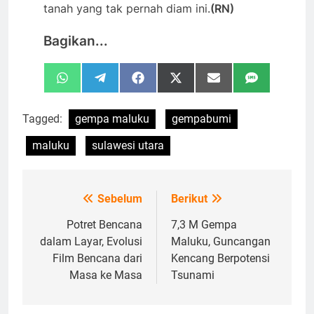
tanah yang tak pernah diam ini.
(RN)
Bagikan...
Share
Share
Share
Share
Share
Share
WhatsApp
Telegram
Facebook
X
Email
SMS
on
on
on
on
on
on
(Twitter)
Tagged:
gempa maluku
gempabumi
maluku
sulawesi utara
Sebelum
Berikut
Navigasi
pos
Potret Bencana
7,3 M Gempa
dalam Layar, Evolusi
Maluku, Guncangan
Film Bencana dari
Kencang Berpotensi
Masa ke Masa
Tsunami