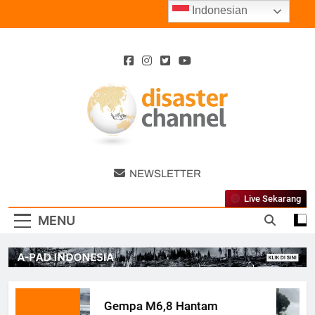
Skip
Indonesian
to
content
Disaster
NEWSLETTER
Channel
Live Sekarang
MENU
Gempa M6,8 Hantam