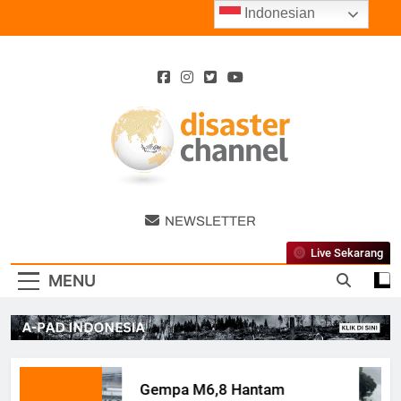
Skip
Indonesian
to
content
Disaster
NEWSLETTER
Channel
Live Sekarang
MENU
Gempa M6,8 Hantam