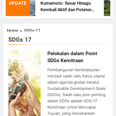
UPDATE
Kumamoto: Sesar Hinagu
Kembali Aktif dan Potensi
Gempa Susulan
Home
SDGs 17
SDGs 17
Pelokalan dalam Point
Ilustrasi
SDGs Kemitraan
Bumi, Foto:
Istockphoto
Pembangunan berkelanjutan
menjadi salah satu fokus utama
dalam agenda global melalui
Sustainable Development Goals
(SDGs). Salah satu poin penting
dalam SDGs adalah SDG 17:
Kemitraan untuk Mencapai
Tujuan, yang menekankan