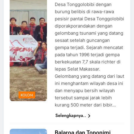
Desa Tonggolobibi dengan
Desa
burung belibis di rawa-rawa
Tonggolobibi,
pesisir pantai Desa Tonggolobibi
Palu, Foto:
diporakporandakan dengan
KPA Belibis
gelombang tsunami yang datang
sesaat setelah guncangan
gempa terjadi. Sejarah mencatat
pada tahun 1996 terjadi gempa
berkekuatan 7,7 skala richter di
lepas Selat Makassar.
Gelombang yang datang dari laut
ini menghantam wilayah desa ini
dan menyapu bersih wilayah
KOLOM
tersebut sampai jarak lebih
kurang 500 meter dari bibir…
Selengkapnya..
Balaroa dan Toponimi
Area