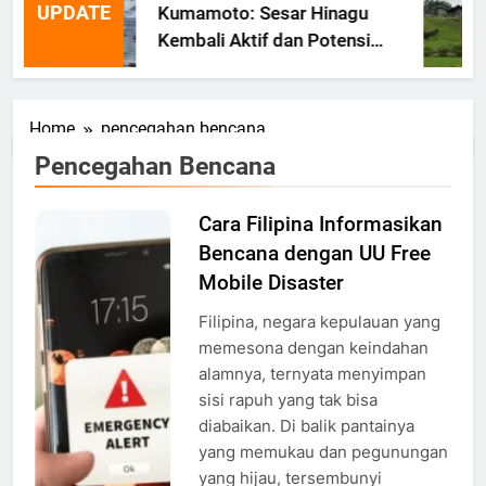
UPDATE
Kumamoto: Sesar Hinagu
Kembali Aktif dan Potensi
Gempa Susulan
Home
pencegahan bencana
Pencegahan Bencana
Cara Filipina Informasikan
Ilustrasi
Bencana dengan UU Free
Peringatan
Dini dari
Mobile Disaster
Telepon
Filipina, negara kepulauan yang
Genggam,
memesona dengan keindahan
Foto: Dok.
alamnya, ternyata menyimpan
Shutterstock
sisi rapuh yang tak bisa
diabaikan. Di balik pantainya
yang memukau dan pegunungan
yang hijau, tersembunyi