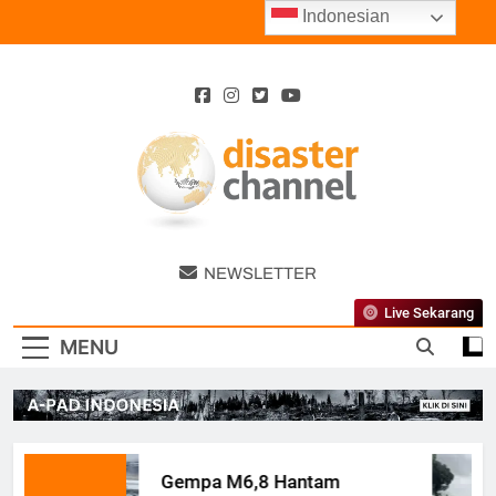
Skip
Indonesian
to
content
Disaster
NEWSLETTER
Channel
Live Sekarang
MENU
Gempa M6,8 Hantam