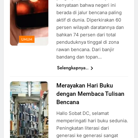
kenyataan bahwa negeri ini
berada di jalur bencana paling
aktif di dunia. Diperkirakan 60
persen wilayah daratannya dan
bahkan 74 persen dari total
UMUM
penduduknya tinggal di zona
rawan bencana. Dari banjir
bandang dan topan…
Selengkapnya..
Merayakan Hari Buku
Ilustrasi
dengan Membaca Tulisan
buku di
perpustakaan,
Bencana
foto:
Hallo Sobat DC, selamat
pixabay
memperingati hari buku sedunia.
Peningkatan literasi dari
generasi ke generasi sangat