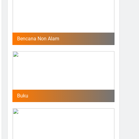
Bencana Non Alam
Buku