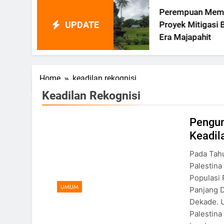
Perempuan Memimpin
UPDATE
Proyek Mitigasi Bencana Di
Era Majapahit
Home
keadilan rekognisi
Keadilan Rekognisi
Pengun
Keadil
Pada Tahu
Palestina
Populasi 
UMUM
Panjang D
Dekade. U
Palestina