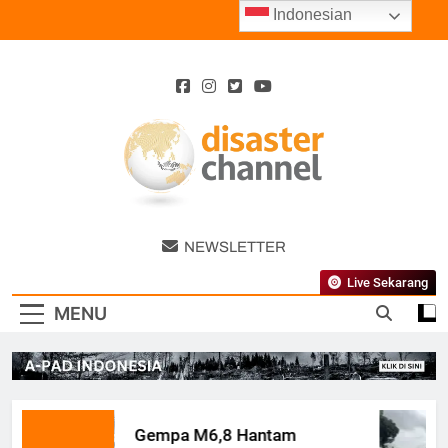
Skip
Indonesian
to
content
Disaster
NEWSLETTER
Channel
Live Sekarang
MENU
Gempa M6,8 Hantam