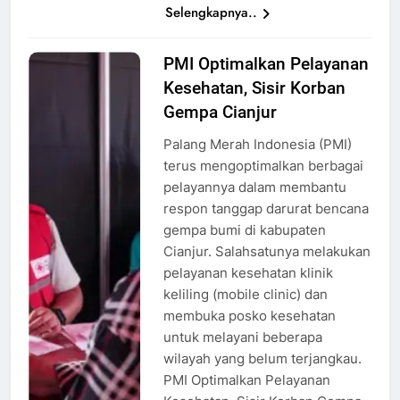
Selengkapnya..
PMI Optimalkan Pelayanan
Tim
Kesehatan, Sisir Korban
kesehatan
PMI
Gempa Cianjur
melakukan
Palang Merah Indonesia (PMI)
pemeriksaan
terus mengoptimalkan berbagai
kepada
pelayannya dalam membantu
korban
respon tanggap darurat bencana
gempa,
gempa bumi di kabupaten
sumber:
Cianjur. Salahsatunya melakukan
Atep
pelayanan kesehatan klinik
Maulana
keliling (mobile clinic) dan
membuka posko kesehatan
untuk melayani beberapa
wilayah yang belum terjangkau.
PMI Optimalkan Pelayanan