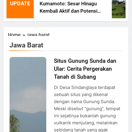
UPDATE
Kumamoto: Sesar Hinagu
Kembali Aktif dan Potensi
Gempa Susulan
Home
jawa barat
Jawa Barat
Situs Gunung Sunda dan
Pemandangan
Ular: Cerita Pergerakan
di Area
Desa
Tanah di Subang
Sindanglaya,
Di Desa Sindanglaya terdapat
Tanjungsiang,
sebuah situs yang dikenal
Subang,
dengan nama Gunung Sunda.
Foto:
Meski disebut “gunung”, tempat
Nugrah
ini sejatinya bukanlah gunung
Aryatama
vulkanik menjulang, melainkan
sebidang tanah yang agak