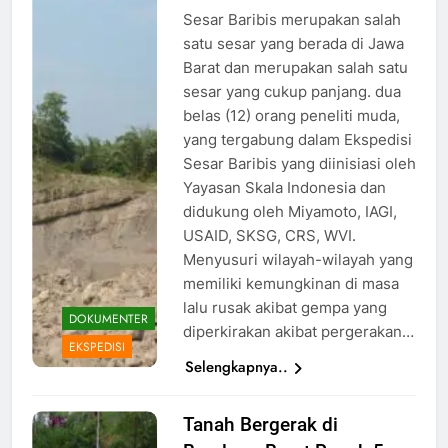
Sumedang,
Sesar Baribis merupakan salah
Jawa Barat,
satu sesar yang berada di Jawa
Sumber:
Barat dan merupakan salah satu
Tim
sesar yang cukup panjang. dua
Ekspedisi
belas (12) orang peneliti muda,
Baribis
yang tergabung dalam Ekspedisi
Sesar Baribis yang diinisiasi oleh
Yayasan Skala Indonesia dan
didukung oleh Miyamoto, IAGI,
USAID, SKSG, CRS, WVI.
Menyusuri wilayah-wilayah yang
memiliki kemungkinan di masa
lalu rusak akibat gempa yang
DOKUMENTER
diperkirakan akibat pergerakan…
EKSPEDISI
Selengkapnya..
Tanah Bergerak di
Ilustrasi