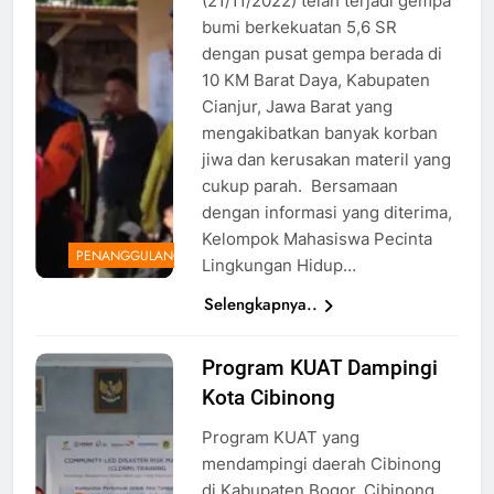
(21/11/2022) telah terjadi gempa
UIN
bumi berkekuatan 5,6 SR
dengan pusat gempa berada di
10 KM Barat Daya, Kabupaten
Cianjur, Jawa Barat yang
mengakibatkan banyak korban
jiwa dan kerusakan materil yang
cukup parah. Bersamaan
dengan informasi yang diterima,
Kelompok Mahasiswa Pecinta
PENANGGULANGAN
Lingkungan Hidup…
Selengkapnya..
Program KUAT Dampingi
Peserta
Kota Cibinong
Program
KUAT,
Program KUAT yang
Sumber:
mendampingi daerah Cibinong
Santi Ariska
di Kabupaten Bogor. Cibinong