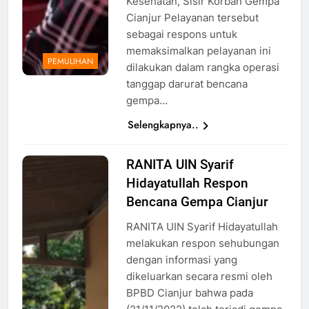
Kesehatan, Sisir Korban Gempa
Cianjur Pelayanan tersebut
sebagai respons untuk
memaksimalkan pelayanan ini
PEMULIHAN
dilakukan dalam rangka operasi
tanggap darurat bencana
gempa…
Selengkapnya..
RANITA UIN Syarif
Tim Ranita
Hidayatullah Respon
UIN Syarif
Hidayatullah
Bencana Gempa Cianjur
Respon
RANITA UIN Syarif Hidayatullah
Bencana
melakukan respon sehubungan
Gempa
dengan informasi yang
Cianjur,
dikeluarkan secara resmi oleh
Sumber
BPBD Cianjur bahwa pada
foto: Ranita