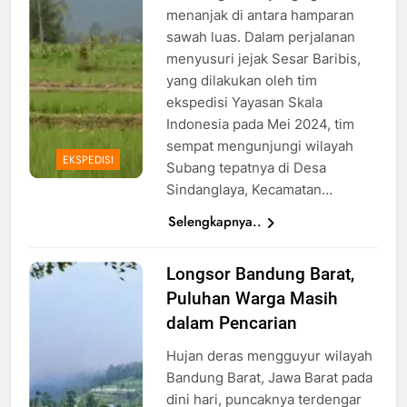
menanjak di antara hamparan
sawah luas. Dalam perjalanan
menyusuri jejak Sesar Baribis,
yang dilakukan oleh tim
ekspedisi Yayasan Skala
Indonesia pada Mei 2024, tim
sempat mengunjungi wilayah
EKSPEDISI
Subang tepatnya di Desa
Sindanglaya, Kecamatan…
Selengkapnya..
Longsor Bandung Barat,
Tanah
Puluhan Warga Masih
Longsor di
Bandung
dalam Pencarian
Barat, Foto:
Hujan deras mengguyur wilayah
Tribun
Bandung Barat, Jawa Barat pada
Jabar/Adi
dini hari, puncaknya terdengar