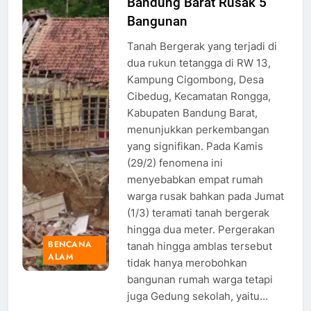
Bandung Barat Rusak 5
Sekolah
Hancur
Bangunan
Akibat
Tanah Bergerak yang terjadi di
Tanah
dua rukun tetangga di RW 13,
Bergerak,
Kampung Cigombong, Desa
Sumber:
Cibedug, Kecamatan Rongga,
beritalingkungan.com
Kabupaten Bandung Barat,
menunjukkan perkembangan
yang signifikan. Pada Kamis
(29/2) fenomena ini
menyebabkan empat rumah
warga rusak bahkan pada Jumat
(1/3) teramati tanah bergerak
hingga dua meter. Pergerakan
BENCANA
tanah hingga amblas tersebut
ALAM
tidak hanya merobohkan
bangunan rumah warga tetapi
juga Gedung sekolah, yaitu…