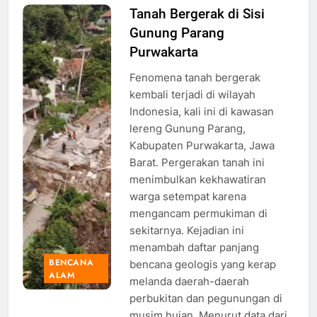
Tanah Bergerak di Sisi
Foto udara
Gunung Parang
Lokasi
kejadian
Purwakarta
tanah
Fenomena tanah bergerak
bergerak,
kembali terjadi di wilayah
Foto: Dok.
Indonesia, kali ini di kawasan
BNPB
lereng Gunung Parang,
Kabupaten Purwakarta, Jawa
Barat. Pergerakan tanah ini
menimbulkan kekhawatiran
warga setempat karena
mengancam permukiman di
sekitarnya. Kejadian ini
menambah daftar panjang
BENCANA
bencana geologis yang kerap
ALAM
melanda daerah-daerah
perbukitan dan pegunungan di
musim hujan. Menurut data dari