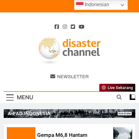
Skip
Indonesian
to
content
Disaster
NEWSLETTER
Channel
Live Sekarang
MENU
Gempa M6,8 Hantam