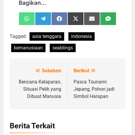
Bagikan...
Share
Share
Share
Share
Share
Share
WhatsApp
Telegram
Facebook
X
Email
SMS
on
on
on
on
on
on
(Twitter)
Tagged:
asia tenggara
indonesia
kemanusiaan
seablings
Sebelum
Berikut
Navigasi
pos
Bencana Kelaparan,
Pasca Tsunami
Situasi Pelik yang
Jepang, Pohon jadi
Dibuat Manusia
Simbol Harapan
Berita Terkait