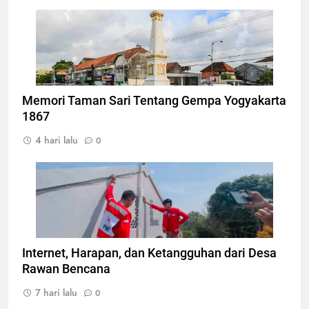
Tugu Yogyakarta, Foto: Photo by CEphoto, Uwe
Aranas
Memori Taman Sari Tentang Gempa Yogyakarta
1867
4 hari lalu
0
Pemasangan teknologi konektivitas internet
berbasis komunitas, Foto: Atep Maulana
Internet, Harapan, dan Ketangguhan dari Desa
Rawan Bencana
7 hari lalu
0