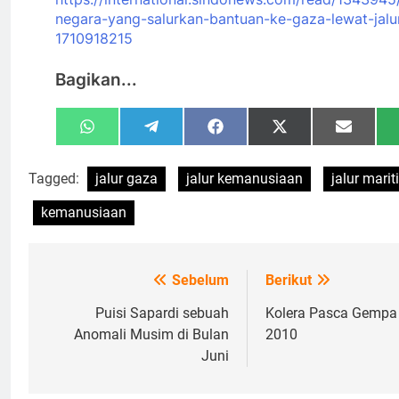
negara-yang-salurkan-bantuan-ke-gaza-lewat-jalur
1710918215
Bagikan...
Share
Share
Share
Share
Share
WhatsApp
Telegram
Facebook
X
Email
on
on
on
on
on
(Twitter)
Tagged:
jalur gaza
jalur kemanusiaan
jalur mari
kemanusiaan
Sebelum
Berikut
Navigasi
pos
Puisi Sapardi sebuah
Kolera Pasca Gempa 
Anomali Musim di Bulan
2010
Juni