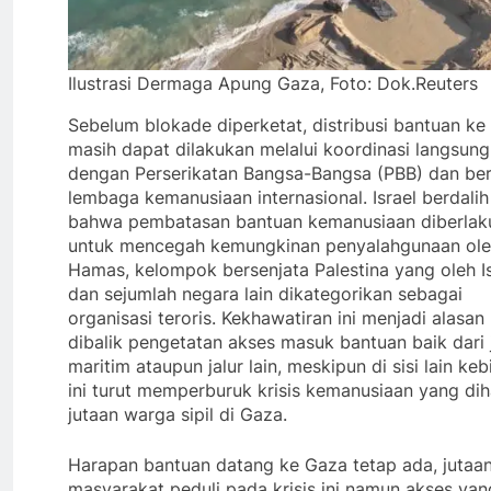
Ilustrasi Dermaga Apung Gaza, Foto: Dok.Reuters
Sebelum blokade diperketat, distribusi bantuan ke
masih dapat dilakukan melalui koordinasi langsung
dengan Perserikatan Bangsa-Bangsa (PBB) dan be
lembaga kemanusiaan internasional. Israel berdalih
bahwa pembatasan bantuan kemanusiaan diberlak
untuk mencegah kemungkinan penyalahgunaan ol
Hamas, kelompok bersenjata Palestina yang oleh Is
dan sejumlah negara lain dikategorikan sebagai
organisasi teroris. Kekhawatiran ini menjadi alasa
dibalik pengetatan akses masuk bantuan baik dari 
maritim ataupun jalur lain, meskipun di sisi lain keb
ini turut memperburuk krisis kemanusiaan yang di
jutaan warga sipil di Gaza.
Harapan bantuan datang ke Gaza tetap ada, jutaa
masyarakat peduli pada krisis ini namun akses yan