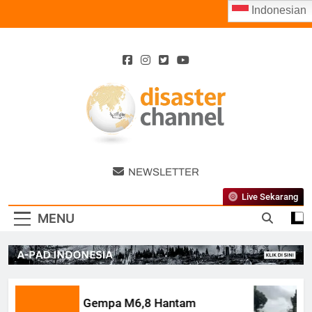
Skip
Indonesian
to
content
Disaster
NEWSLETTER
Channel
Live Sekarang
MENU
Gempa M6,8 Hantam