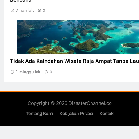
7 hari lalu
0
Pemandangan di Raja Ampat, Foto: Dok. mybalitrip
Tidak Ada Keindahan Wisata Raja Ampat Tanpa Lau
1 minggu lalu
0
Copyright © 2026 DisasterChannel.co
Tentang Kami
Kebijakan Privasi
Kontak