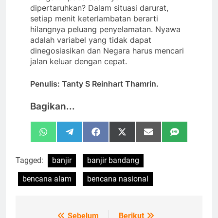
dipertaruhkan? Dalam situasi darurat,
setiap menit keterlambatan berarti
hilangnya peluang penyelamatan. Nyawa
adalah variabel yang tidak dapat
dinegosiasikan dan Negara harus mencari
jalan keluar dengan cepat.
Penulis: Tanty S Reinhart Thamrin.
Bagikan...
Share
Share
Share
Share
Share
Share
WhatsApp
Telegram
Facebook
X
Email
SMS
on
on
on
on
on
on
(Twitter)
Tagged:
banjir
banjir bandang
bencana alam
bencana nasional
Sebelum
Berikut