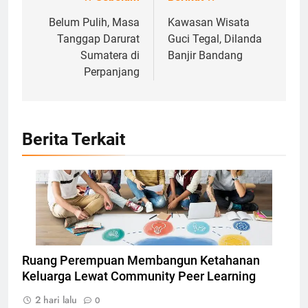
Navigasi
pos
Belum Pulih, Masa
Kawasan Wisata
Tanggap Darurat
Guci Tegal, Dilanda
Sumatera di
Banjir Bandang
Perpanjang
Berita Terkait
Ilustrasi Community Peer Learning, Foto: Dok.
atomisystems.com
Ruang Perempuan Membangun Ketahanan
Keluarga Lewat Community Peer Learning
2 hari lalu
0