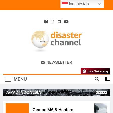
Skip
Indonesian
to
content
Disaster
NEWSLETTER
Channel
Live Sekarang
MENU
Gempa M6,8 Hantam