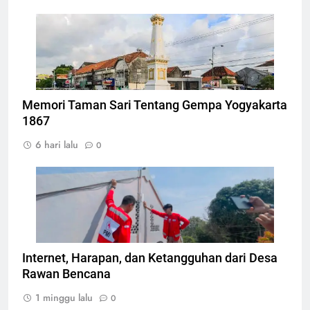
Tugu Yogyakarta, Foto: Photo by CEphoto, Uwe
Aranas
Memori Taman Sari Tentang Gempa Yogyakarta
1867
6 hari lalu
0
Pemasangan teknologi konektivitas internet
berbasis komunitas, Foto: Atep Maulana
Internet, Harapan, dan Ketangguhan dari Desa
Rawan Bencana
1 minggu lalu
0