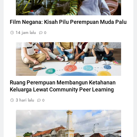
Film Negana: Kisah Pilu Perempuan Muda Palu
14 jam lalu
0
Ilustrasi Community Peer Learning, Foto: Dok.
atomisystems.com
Ruang Perempuan Membangun Ketahanan
Keluarga Lewat Community Peer Learning
3 hari lalu
0
Tugu Yogyakarta, Foto: Photo by CEphoto, Uwe
Aranas