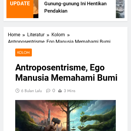
UPDATE
Gunung-gunung Ini Hentikan
Pendakian
Home
Literatur
Kolom
Antroposentrisme, Ego Manusia Memahami Bumi
KOLOM
Antroposentrisme, Ego
Manusia Memahami Bumi
0
6 Bulan Lalu
3 Mins