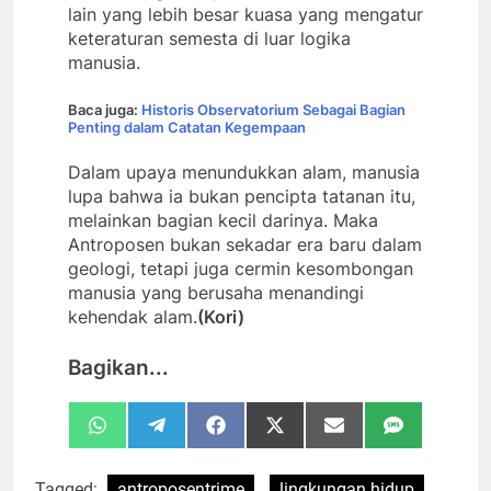
lain yang lebih besar kuasa yang mengatur
keteraturan semesta di luar logika
manusia.
Baca juga:
Historis Observatorium Sebagai Bagian
Penting dalam Catatan Kegempaan
Dalam upaya menundukkan alam, manusia
lupa bahwa ia bukan pencipta tatanan itu,
melainkan bagian kecil darinya. Maka
Antroposen bukan sekadar era baru dalam
geologi, tetapi juga cermin kesombongan
manusia yang berusaha menandingi
kehendak alam.
(Kori)
Bagikan...
Share
Share
Share
Share
Share
Share
WhatsApp
Telegram
Facebook
X
Email
SMS
on
on
on
on
on
on
(Twitter)
Tagged:
antroposentrime
lingkungan hidup