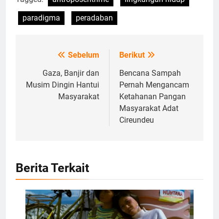
paradigma
peradaban
Sebelum
Berikut
Navigasi
pos
Gaza, Banjir dan
Bencana Sampah
Musim Dingin Hantui
Pernah Mengancam
Masyarakat
Ketahanan Pangan
Masyarakat Adat
Cireundeu
Berita Terkait
Poster film negana, Foto: Dok. filmfreeway.com