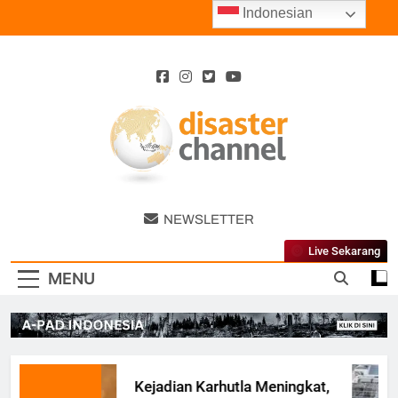
Skip
Indonesian
to
content
Disaster
NEWSLETTER
Channel
Live Sekarang
MENU
Kejadian Karhutla Meningkat,