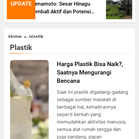
UPDATE
Kumamoto: Sesar Hinagu
Kembali Aktif dan Potensi
Gempa Susulan
Home
plastik
Plastik
Harga Plastik Bisa Naik?,
Ilustrasi
Saatnya Mengurangi
Mengganti
tas plastik,
Bencana
Foto:
Saat ini plastik digadang-gadang
ILUSTRASI/YAYASAN
sebagai sumber masalah di
IAR
berbagai hal, kehadirannya
INDONESIA
seperti berkah yang
memudahkan aktivitas manusia,
semua alat rumah tangga dan
juga sandang, papan