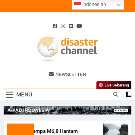
Skip
Indonesian
to
content
Disaster
NEWSLETTER
Channel
Live Sekarang
MENU
Gempa M6,8 Hantam