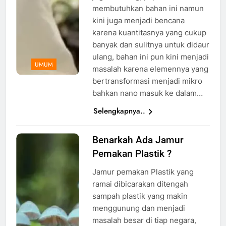
membutuhkan bahan ini namun
kini juga menjadi bencana
karena kuantitasnya yang cukup
banyak dan sulitnya untuk didaur
ulang, bahan ini pun kini menjadi
UMUM
masalah karena elemennya yang
bertransformasi menjadi mikro
bahkan nano masuk ke dalam…
Selengkapnya..
Benarkah Ada Jamur
Ilustrasi
Pemakan Plastik ?
Jamur
pemakan
Jamur pemakan Plastik yang
Plastik,
ramai dibicarakan ditengah
Foto: Dok.
sampah plastik yang makin
dml.or.id
menggunung dan menjadi
masalah besar di tiap negara,