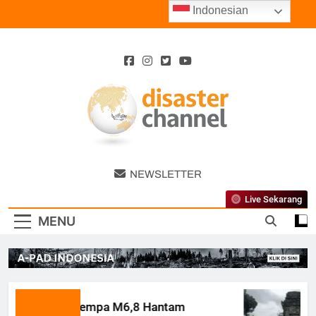
Skip
Indonesian
to
content
Disaster
NEWSLETTER
Channel
Live Sekarang
MENU
Gempa M6,8 Hantam