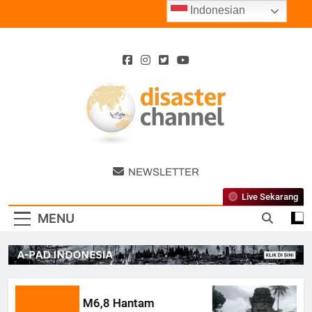
Skip
Indonesian
to
content
Disaster
NEWSLETTER
Channel
Live Sekarang
MENU
Gempa M6,8 Hantam