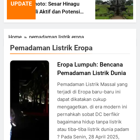
UPDATE
Kumamoto: Sesar Hinagu
Kembali Aktif dan Potensi
Gempa Susulan
Home
pemadaman listrik eropa
Pemadaman Listrik Eropa
Eropa Lumpuh: Bencana
Suasana
Pemadaman Listrik Dunia
saat
pemadaman
Pemadaman Listrik Massal yang
listrik di
terjadi di Eropa baru-baru ini
Eropa
dapat dikatakan cukup
mengagetkan. di era modern ini
pernahkah sobat DC berfikir
bagaimana hidup tanpa listrik
atau tiba-tiba listrik dunia padam
? Pada Senin, 28 April 2025,