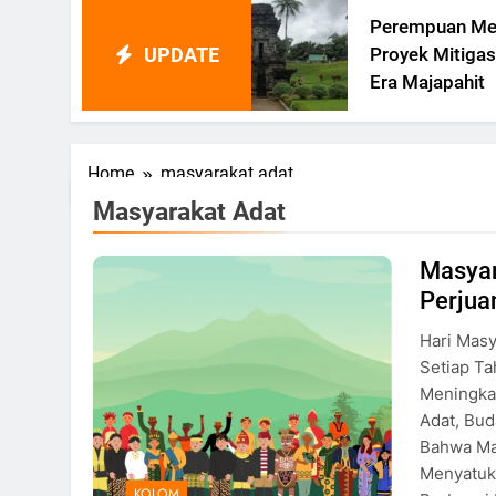
Perempuan Memimpin
UPDATE
gu
Proyek Mitigasi Bencana Di
nsi
Era Majapahit
Home
masyarakat adat
Masyarakat Adat
Masyar
Ilustrasi Masyarakat Adat di
Perjua
Indonesia, Oleh: Utari Putri
Wardanti
Hari Masy
Setiap Ta
Meningka
Adat, Bud
Bahwa Ma
Menyatuk
KOLOM