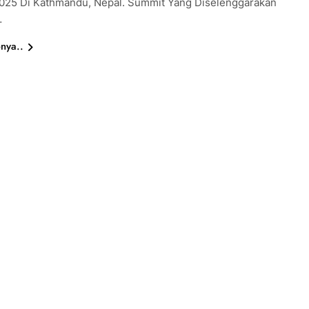
025 Di Kathmandu, Nepal. Summit Yang Diselenggarakan
…
nya..