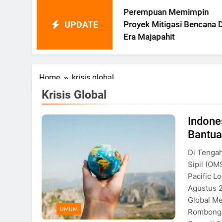
Perempuan Memimpin
UPDATE
Proyek Mitigasi Bencana Di
Era Majapahit
Home
krisis global
Krisis Global
Indone
Ilustrasi krisis global, Foto:
Bantua
pexels
Di Tengah
Sipil (OM
Pacific L
Agustus 
Global M
UMUM
Rombonga