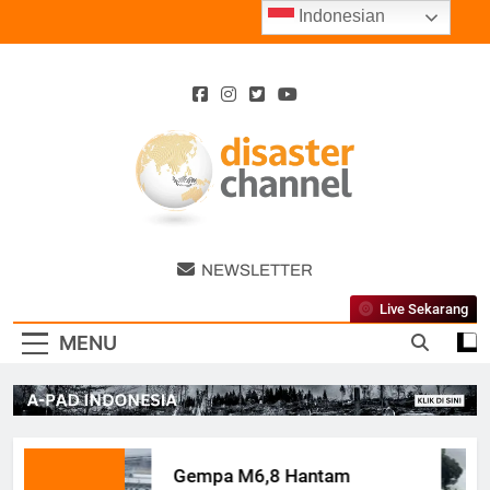
Skip
Indonesian
to
content
Disaster
NEWSLETTER
Channel
Live Sekarang
MENU
Gempa M6,8 Hantam