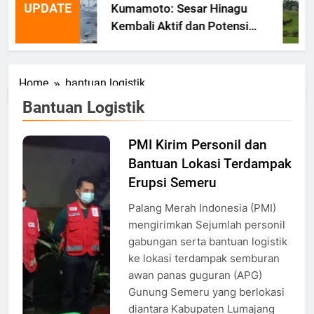
UPDATE
Kumamoto: Sesar Hinagu
Kembali Aktif dan Potensi
Gempa Susulan
Home
bantuan logistik
Bantuan Logistik
PMI Kirim Personil dan
Tim PMI
Bantuan Lokasi Terdampak
melakukan
koordinasi,
Erupsi Semeru
Sumber:
Palang Merah Indonesia (PMI)
Atep
mengirimkan Sejumlah personil
Maulana
gabungan serta bantuan logistik
ke lokasi terdampak semburan
awan panas guguran (APG)
Gunung Semeru yang berlokasi
diantara Kabupaten Lumajang